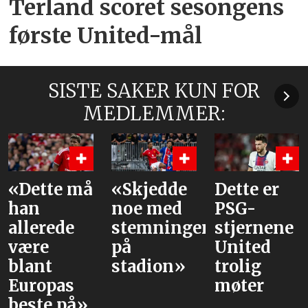
Terland scoret sesongens
første United-mål
SISTE SAKER KUN FOR
MEDLEMMER:
«Dette må
«Skjedde
Dette er
han
noe med
PSG-
allerede
stemningen
stjernene
være
på
United
blant
stadion»
trolig
Europas
møter
beste på»