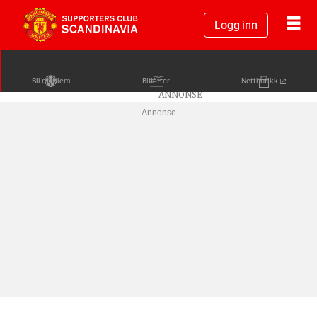
Logg inn
Bli medlem
Billetter
Nettbutikk
Annonse