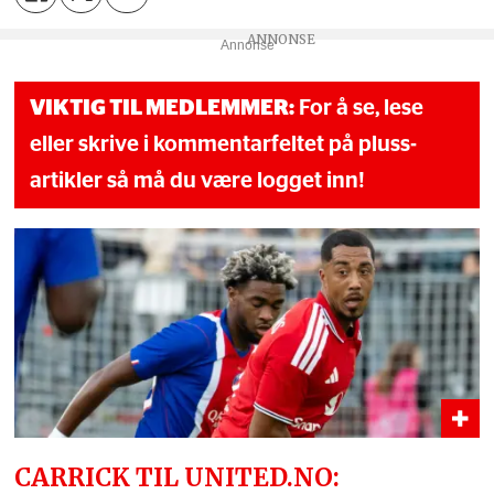
Annonse
VIKTIG TIL MEDLEMMER:
For å se, lese
eller skrive i kommentarfeltet på pluss-
artikler så må du være logget inn!
CARRICK TIL UNITED.NO: