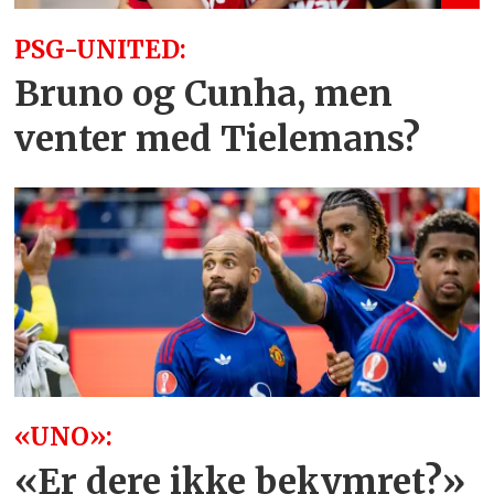
PSG-UNITED:
Bruno og Cunha, men
venter med Tielemans?
«UNO»:
«Er dere ikke bekymret?»