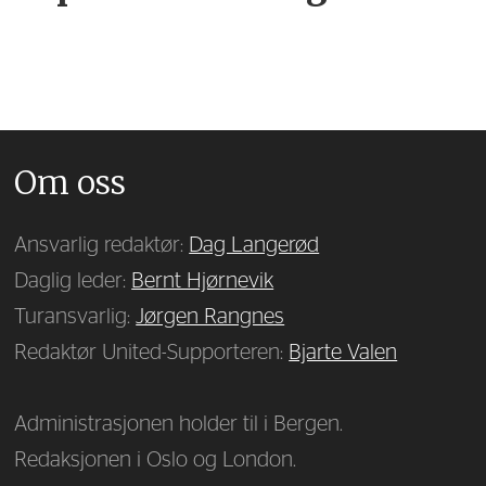
Om oss
Ansvarlig redaktør:
Dag Langerød
Daglig leder:
Bernt Hjørnevik
Turansvarlig:
Jørgen Rangnes
Redaktør United-Supporteren:
Bjarte Valen
Administrasjonen holder til i Bergen.
Redaksjonen i Oslo og London.