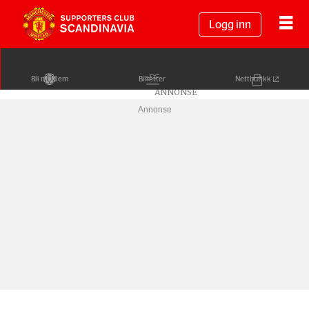
Logg inn
Bli medlem
Billetter
Nettbutikk
Annonse