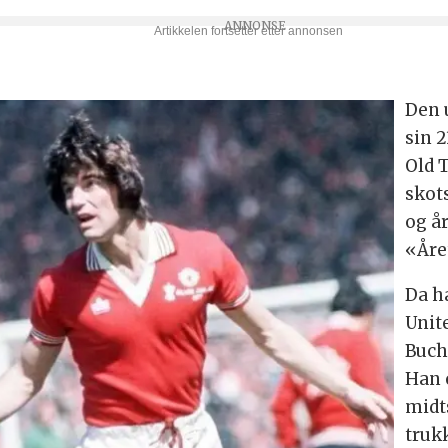
Den 
sin 
Old 
skot
og år
«Året
Da ha
Unit
Buch
Han 
midt
truk