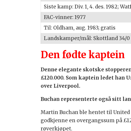
Siste kamp: Div. 1, 4. des. 1982; Wat
FAC-vinner: 1977
Til: Oldham, aug. 1983; gratis
Landskamper/mål: Skottland 34/0
Den fødte kaptein
Denne elegante skotske stopperen b
£120.000. Som kaptein ledet han Un
over Liverpool.
Buchan representerte også sitt land
Martin Buchan ble hentet til Unite
godkjenne en overgangssum på £125.
røverkjøpet.