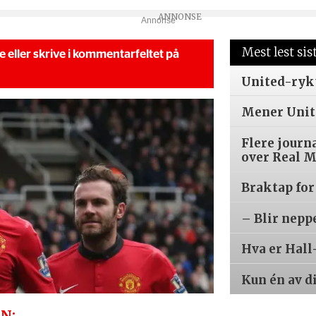
Annonse
Mest lest sis
se eller skrive i kommentarfeltet på
United-ryk
Mener Unite
Flere journ
over Real 
Braktap for
– Blir nepp
Hva er Hall
Kun én av d
N: