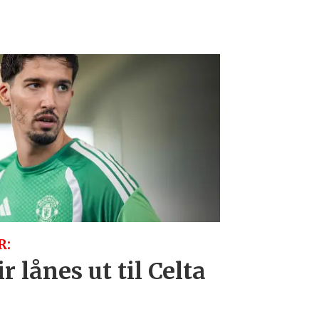
R:
r lånes ut til Celta