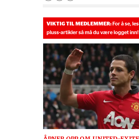
VIKTIG TIL MEDLEMMER:
For å se, le
pluss-artikler så må du være logget inn!
ÅPNER OPP OM UNITED-EXITE