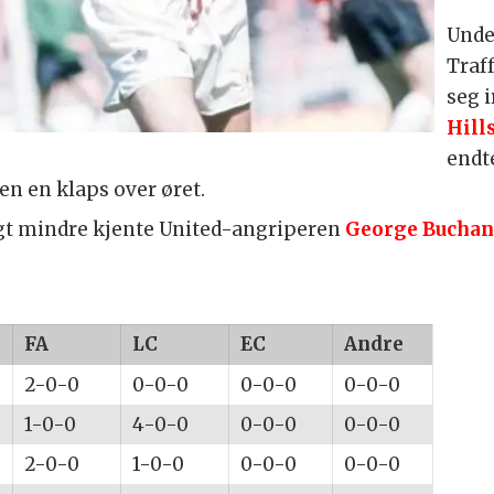
Unde
Traff
seg 
Hill
endt
en en klaps over øret.
ngt mindre kjente United-angriperen
George Bucha
FA
LC
EC
Andre
2-0-0
0-0-0
0-0-0
0-0-0
1-0-0
4-0-0
0-0-0
0-0-0
2-0-0
1-0-0
0-0-0
0-0-0