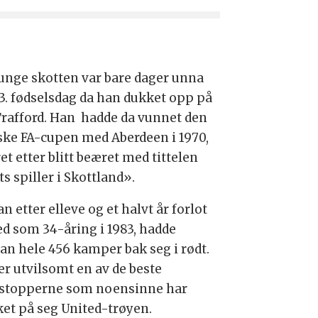
unge skotten var bare dager unna
23. fødselsdag da han dukket opp på
Trafford. Han hadde da vunnet den
ske FA-cupen med Aberdeen i 1970,
et etter blitt beæret med tittelen
s spiller i Skottland».
n etter elleve og et halvt år forlot
ed som 34-åring i 1983, hadde
an hele 456 kamper bak seg i rødt.
er utvilsomt en av de beste
stopperne som noensinne har
ket på seg United-trøyen.