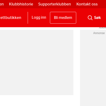
en
Klubbhistorie
Supporterklubben
Kontakt oss
ettbutikken
Logg inn
Bli medlem
Annonse