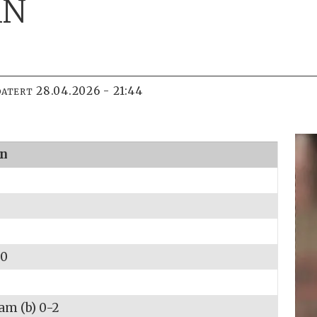
AN
28.04.2026 - 21:44
DATERT
an
00
ham (b) 0-2