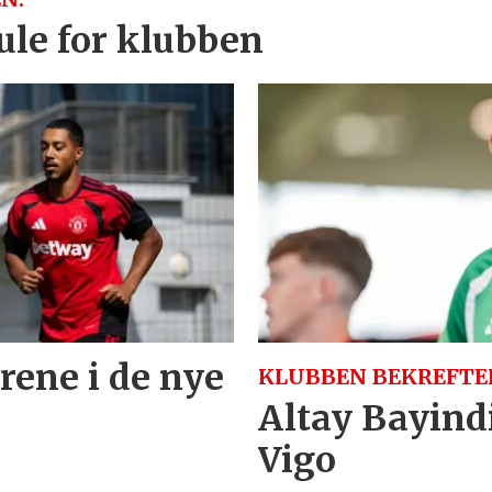
kule for klubben
trene i de nye
KLUBBEN BEKREFTE
Altay Bayindi
Vigo