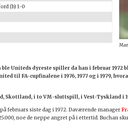
ford (b) 1-0
Mar
le Uniteds dyreste spiller da han i februar 1972 b
ited til FA-cupfinalene i 1976, 1977 og i 1979, hvo
, Skottland, i to VM-sluttspill, i Vest-Tyskland i 1
d på februars siste dag i 1972. Daværende manager
Fr
000, noe de neppe angret på i ettertid. Buchan sku