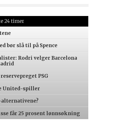
te 24 timer
tene
d bør slå til på Spence
alister: Rodri velger Barcelona
Madrid
 reservepreget PSG
e United-spiller
-alternativene?
isse får 25 prosent lønnsøkning