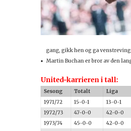
gang, gikk hen og ga venstreving
Martin Buchan er bror av den la
United-karrieren i tall:
Sesong
Totalt
Liga
1971/72
15-0-1
13-0-1
1972/73
47-0-0
42-0-0
1973/74
45-0-0
42-0-0