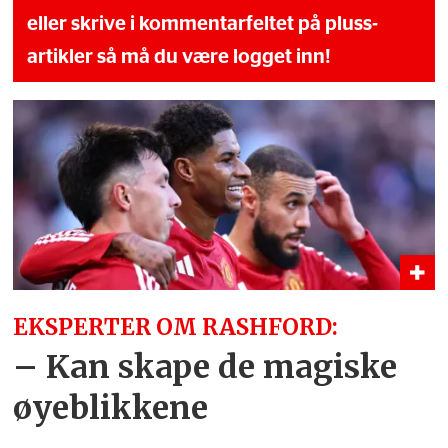
eller skrive i kommentarfeltet på pluss-
artikler så må du være logget inn!
EKSPERTER OM RASHFORD:
– Kan skape de magiske
øyeblikkene