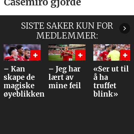
Casemiro gjorde
SISTE SAKER KUN FOR
MEDLEMMER:
– Jeg har
«Ser ut til
Beskriver
lært av
å ha
hva han
mine feil
truffet
liker ved
e
blink»
Tielemans