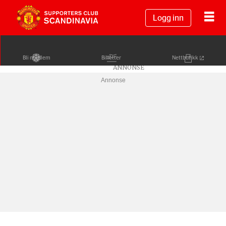
Logg inn
Bli medlem
Billetter
Nettbutikk
Annonse