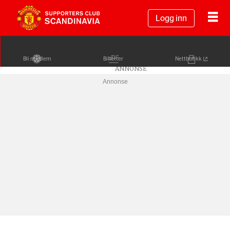
Logg inn
Bli medlem
Billetter
Nettbutikk
Annonse