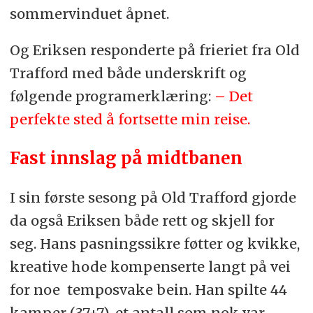
sommervinduet åpnet.
Og Eriksen responderte på frieriet fra Old
Trafford med både underskrift og
følgende programerklæring:
– Det
perfekte sted å fortsette min reise.
Fast innslag på midtbanen
I sin første sesong på Old Trafford gjorde
da også Eriksen både rett og skjell for
seg. Hans pasningssikre føtter og kvikke,
kreative hode kompenserte langt på vei
for noe temposvake bein. Han spilte 44
kamper (37+7), et antall som nok var