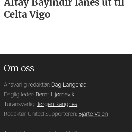
Altay Bayindir lånes ut til
Celta Vigo
Om oss
Ansvarlig redaktør:
Dag Langerød
Daglig leder:
Bernt Hjørnevik
Turansvarlig:
Jørgen Rangnes
Redaktør United-Supporteren:
Bjarte Valen