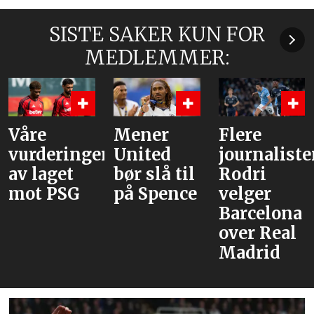
SISTE SAKER KUN FOR
MEDLEMMER:
Mener
Flere
Bruno og
r
United
journalister:
Cunha,
bør slå til
Rodri
men
på Spence
velger
venter
Barcelona
med
over Real
Tielemans
Madrid