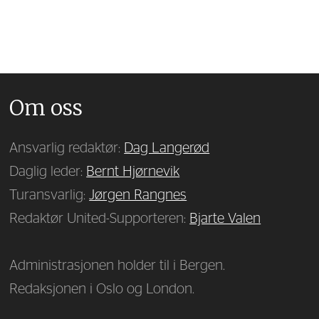
Om oss
Ansvarlig redaktør:
Dag Langerød
Daglig leder:
Bernt Hjørnevik
Turansvarlig:
Jørgen Rangnes
Redaktør United-Supporteren:
Bjarte Valen
Administrasjonen holder til i Bergen.
Redaksjonen i Oslo og London.