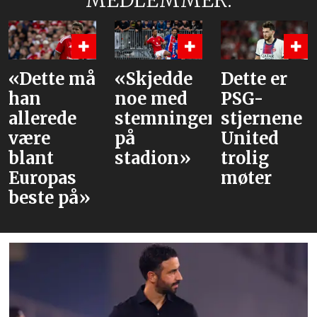
MEDLEMMER:
e må
«Skjedde
Dette er
Våre
noe med
PSG-
vurder
de
stemningen
stjernene
av lag
på
United
mot P
stadion»
trolig
as
møter
på»