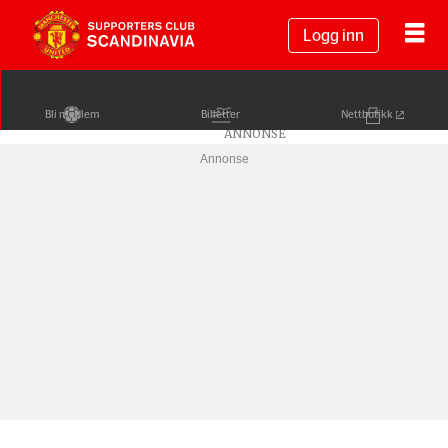
Logg inn
Bli medlem
Billetter
Nettbutikk
Annonse