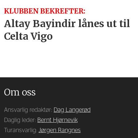
KLUBBEN BEKREFTER:
Altay Bayindir lånes ut til
Celta Vigo
Om oss
Ansvarlig redaktør:
Dag Langerød
Daglig leder:
Bernt Hjørnevik
Turansvarlig:
Jørgen Rangnes