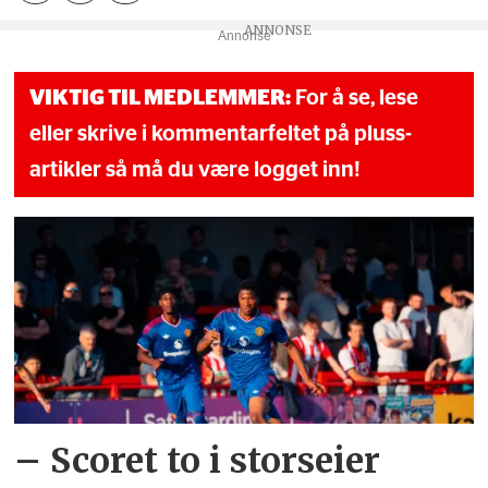
Annonse
VIKTIG TIL MEDLEMMER:
For å se, lese
eller skrive i kommentarfeltet på pluss-
artikler så må du være logget inn!
– Scoret to i storseier