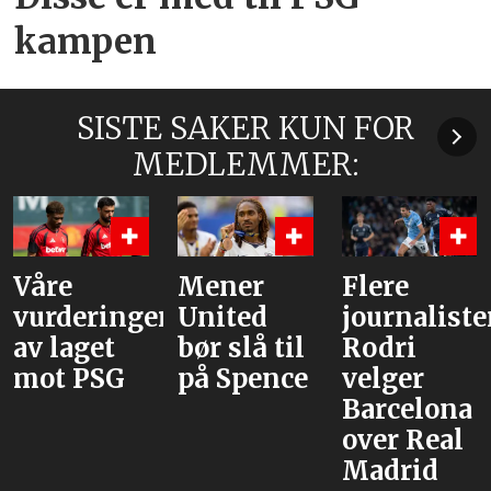
kampen
SISTE SAKER KUN FOR
MEDLEMMER:
Våre
Mener
Flere
vurderinger
United
journaliste
av laget
bør slå til
Rodri
mot PSG
på Spence
velger
Barcelona
over Real
Madrid