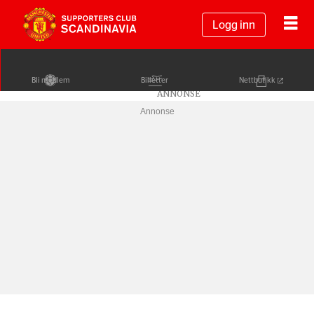
Logg inn
Bli medlem
Billetter
Nettbutikk
Annonse