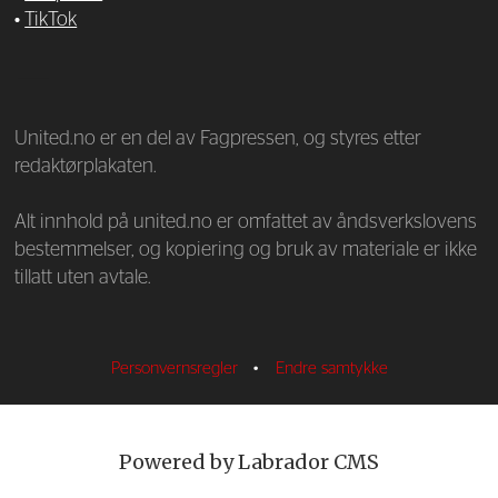
•
TikTok
—
United.no er en del av Fagpressen, og styres etter
redaktørplakaten.
Alt innhold på united.no er omfattet av åndsverkslovens
bestemmelser, og kopiering og bruk av materiale er ikke
tillatt uten avtale.
Personvernsregler
•
Endre samtykke
Powered by Labrador CMS