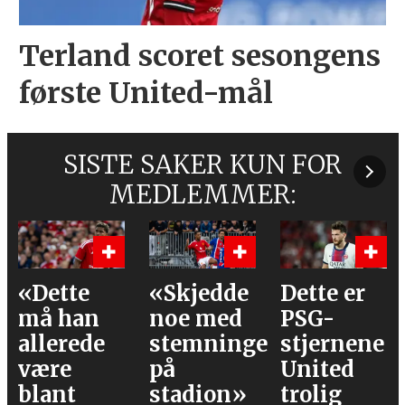
Terland scoret sesongens
første United-mål
SISTE SAKER KUN FOR
MEDLEMMER:
«Skjedde
Dette er
Våre
noe med
PSG-
vurderinge
stemningen
stjernene
av laget
på
United
mot PSG
stadion»
trolig