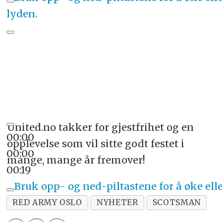
lyden.
United.no takker for gjestfrihet og en
00:00
opplevelse som vil sitte godt festet i
00:00
mange, mange år fremover!
00:19
Bruk opp- og ned-piltastene for å øke ell
lyden.
RED ARMY OSLO
NYHETER
SCOTSMAN