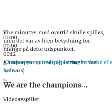
Fire minutter med overtid skulle spilles,
00:00
men det var av liten betydning for
00:00
mange på dette tidspunktet.
00:12
Kampen var vunnet, og feiringen var i
Bruk opp- og ned-piltastene for å øke ell
anmarsj.
lyden.
We are the champions…
Videoavspiller