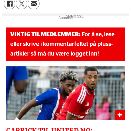
Annonse
VIKTIG TIL MEDLEMMER:
For å se, lese
eller skrive i kommentarfeltet på pluss-
artikler så må du være logget inn!
CARRICK TIL UNITED.NO: