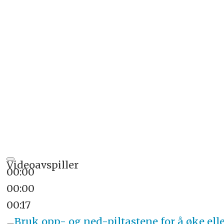
Videoavspiller
00:00
00:00
00:17
Bruk opp- og ned-piltastene for å øke ell