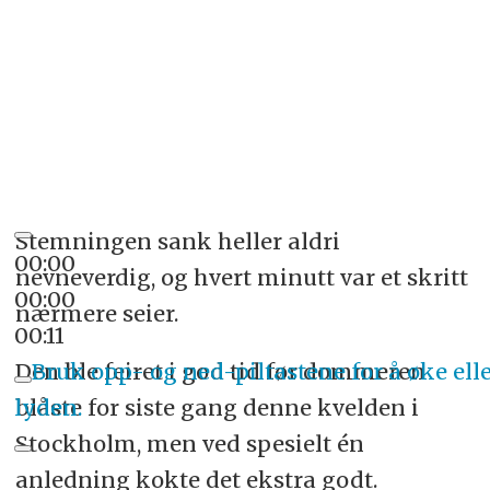
Stemningen sank heller aldri
00:00
nevneverdig, og hvert minutt var et skritt
00:00
nærmere seier.
00:11
Den ble feiret i god tid før dommeren
Bruk opp- og ned-piltastene for å øke ell
blåste for siste gang denne kvelden i
lyden.
Stockholm, men ved spesielt én
anledning kokte det ekstra godt.