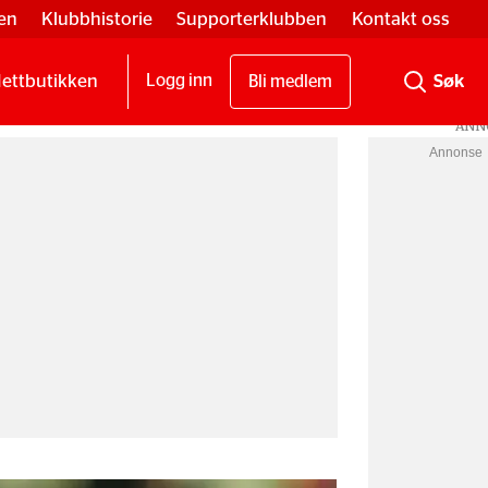
en
Klubbhistorie
Supporterklubben
Kontakt oss
ettbutikken
Logg inn
Bli medlem
Annonse