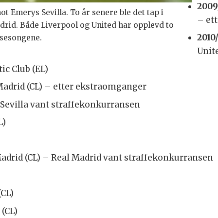
2009
ot Emerys Sevilla. To år senere ble det tap i
– et
rid. Både Liverpool og United har opplevd to
2010/
 sesongene.
Unite
ic Club (EL)
Madrid (CL) – etter ekstraomganger
– Sevilla vant straffekonkurransen
L)
Madrid (CL) – Real Madrid vant straffekonkurransen
(CL)
 (CL)