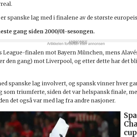
real.
t er spanske lag med i finalene av de største europe
 eneste gang siden 2000/01-sesongen.
 League-finalen mot Bayern München, mens Alavés 
 den gang) mot Liverpool, og etter dette har det bl
 spanske lag involvert, og spansk vinner hver gang. 
-lag som triumferte, siden det var helspansk finale, m
iden det også var med lag fra andre nasjoner.
Spa
Cha
cup