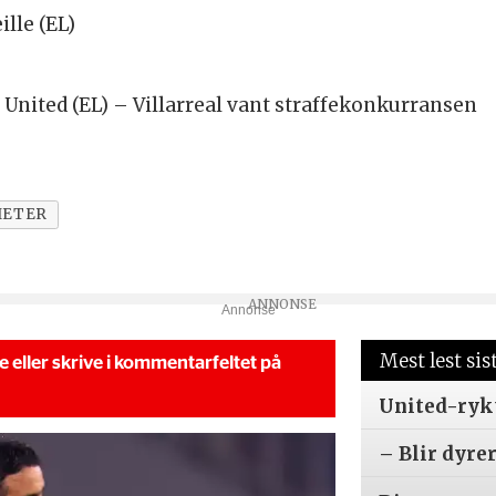
lle (EL)
r United (EL) – Villarreal vant straffekonkurransen
HETER
Annonse
Mest lest sis
se eller skrive i kommentarfeltet på
United-ryk
– Blir dyre