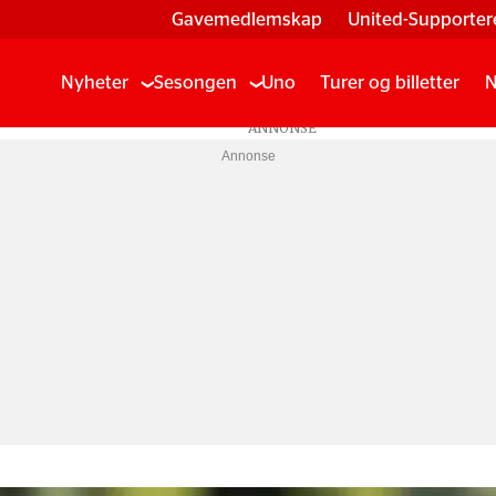
Gavemedlemskap
United-Supporter
Nyheter
Sesongen
Uno
Turer og billetter
N
Annonse