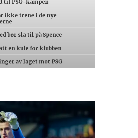
ed til PSG-kampen
år ikke trene i de nye
ærne
d bør slå til på Spence
tatt en kule for klubben
inger av laget mot PSG