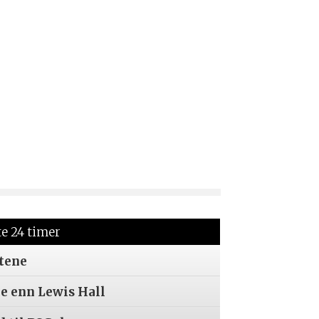
te 24 timer
tene
re enn Lewis Hall