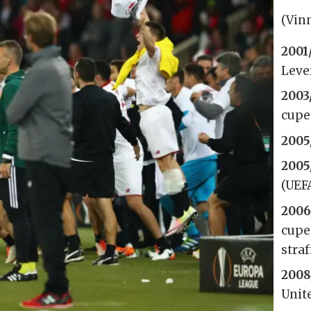
(Vinn
2001
Leve
2003
cupe
2005
2005
(UEF
2006
cupe
stra
2008
Unite