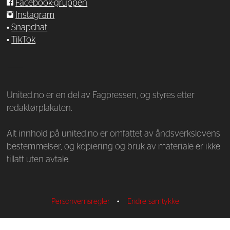
Facebook-gruppen
Instagram
•
Snapchat
•
TikTok
—
United.no er en del av Fagpressen, og styres etter
redaktørplakaten.
Alt innhold på united.no er omfattet av åndsverkslovens
bestemmelser, og kopiering og bruk av materiale er ikke
tillatt uten avtale.
Personvernsregler
•
Endre samtykke