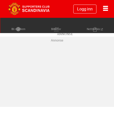
Logg inn
Bli medlem
Billetter
Nettbutikk
Annonse