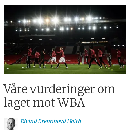
Våre vurderinger om
laget mot WBA
Eivind
Brennhovd Holth