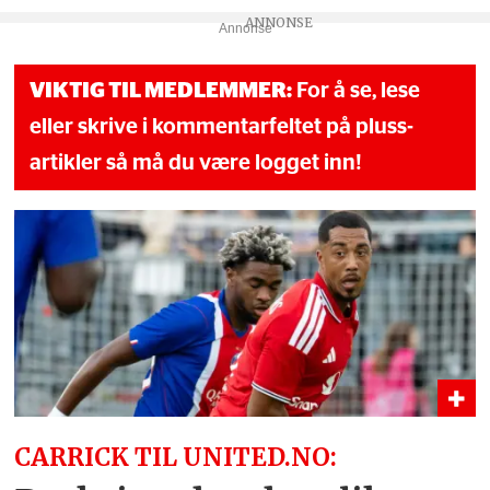
Annonse
VIKTIG TIL MEDLEMMER:
For å se, lese
eller skrive i kommentarfeltet på pluss-
artikler så må du være logget inn!
CARRICK TIL UNITED.NO: