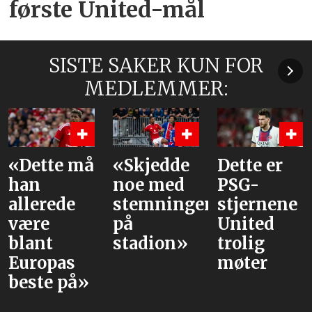
første United-mål
SISTE SAKER KUN FOR
MEDLEMMER:
«Dette må
«Skjedde
Dette er
han
noe med
PSG-
allerede
stemningen
stjernene
være
på
United
blant
stadion»
trolig
Europas
møter
beste på»