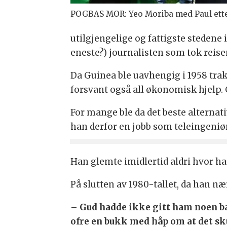
POGBAS MOR: Yeo Moriba med Paul ette
utilgjengelige og fattigste stedene 
eneste?) journalisten som tok reisen
Da Guinea ble uavhengig i 1958 tr
forsvant også all økonomisk hjelp.
For mange ble da det beste alternat
han derfor en jobb som tele­ingeniør
Han glemte imidlertid aldri hvor han
På slutten av 1980-tallet, da han næ
– Gud hadde ikke gitt ham noen ba
ofre en bukk med håp om at det skul