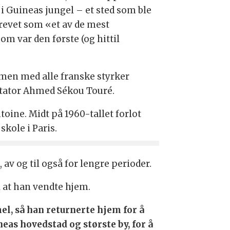
 i Guineas jungel – et sted som ble
revet som «et av de mest
om var den første (og hittil
men med alle franske styrker
iktator Ahmed Sékou Touré.
oine. Midt på 1960-tallet forlot
skole i Paris.
av og til også for lengre perioder.
l at han vendte hjem.
l, så han returnerte hjem for å
eas hovedstad og største by, for å