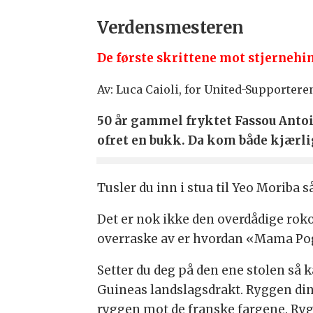
Verdensmesteren
De første skrittene mot stjerneh
Av: Luca Caioli, for United-Supportere
50 år gammel fryktet Fassou Antoi
ofret en bukk. Da kom både kjærli
Tusler du inn i stua til Yeo Moriba 
Det er nok ikke den overdådige rokok
overraske av er hvordan «Mama Po
Setter du deg på den ene stolen så 
Guineas landslagsdrakt. Ryggen din t
ryggen mot de franske fargene. Ryg