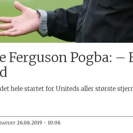
te Ferguson Pogba: – 
rd
t hele startet for Uniteds aller største stjer
26.06.2019 - 10:06
PDATERT