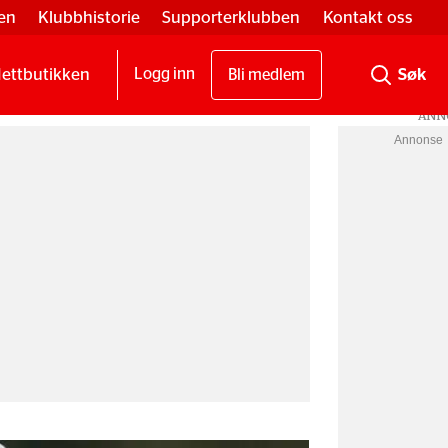
en
Klubbhistorie
Supporterklubben
Kontakt oss
ettbutikken
Logg inn
Bli medlem
Annonse