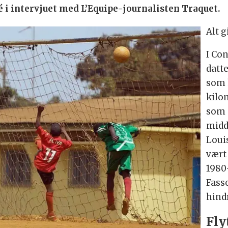
é i intervjuet med L’Equipe-journalisten Traquet.
Alt 
I Co
datt
som 
kilo
som 
midd
Loui
vært
1980
Fass
hind
Fly