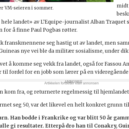
midt
r VM-seieren i sommer.
besk
i hele landet» av L’Equipe-journalist Alban Traquet s
 for å finne Paul Pogbas røtter.
akk franskmennene seg hastig ut av landet, men sam
 Guineas nye vei ble da militær sosialisme, under d
ivet å komme seg vekk fra landet, også for Fassou Ant
 til fordel for en jobb som lærer på en videregående 
 kom fra, og returnerte regelmessig til hjemlandet, 
rmet seg 50, var det likevel en helt konkret grunn ti
rn. Han bodde i Frankrike og var blitt 50 år gamme
le gi resultater. Etterpå dro han til Conakry, Guin