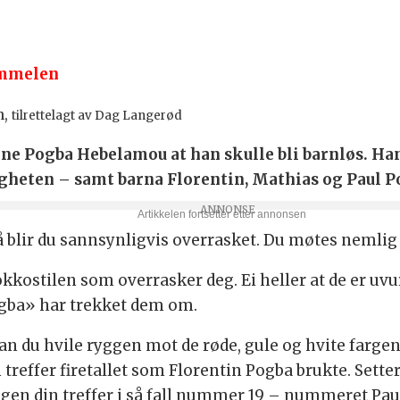
immelen
n,
tilrettelagt av Dag Langerød
ne Pogba Hebelamou at han skulle bli barnløs. Han
gheten – samt barna Florentin, Mathias og Paul P
så blir du sannsynligvis overrasket. Du møtes nemlig 
kostilen som overrasker deg. Ei heller at de er uvur
gba» har trekket dem om.
kan du hvile ryggen mot de røde, gule og hvite farge
reffer firetallet som Florentin Pogba brukte. Setter
gen din treffer i så fall nummer 19 – nummeret Pau