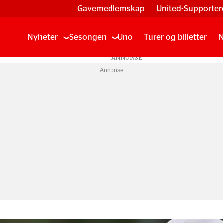
Gavemedlemskap
United-Supporter
Nyheter
Sesongen
Uno
Turer og billetter
N
Annonse