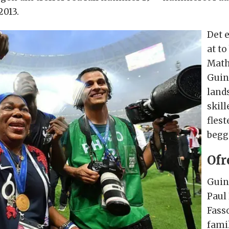
2013.
Det e
at to
Math
Guin
land
skill
flest
begge
Ofr
Guin
Paul 
Fass
fami