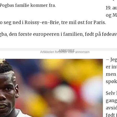
l Pogbas familie kommer fra.
19. a
og Ma
o seg ned i Roissy-en-Brie, tre mil øst for Paris.
Pogba, den første europeeren i familien, født på fød
– Jeg
er in
men 
spøke
Selv 
gang,
avsi
født