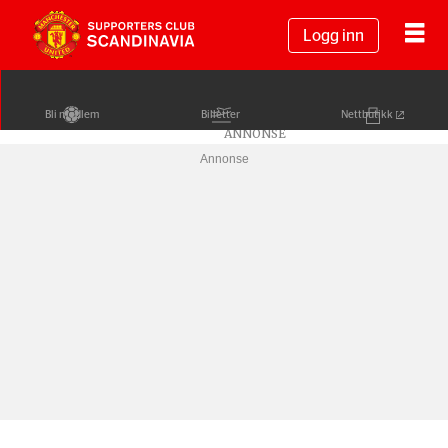
Logg inn
Bli medlem
Billetter
Nettbutikk
Annonse