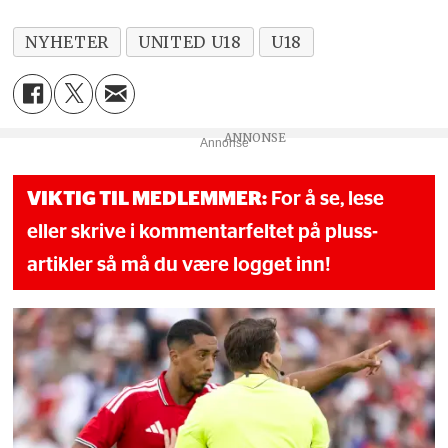
NYHETER
UNITED U18
U18
Annonse
VIKTIG TIL MEDLEMMER:
For å se, lese
eller skrive i kommentarfeltet på pluss-
artikler så må du være logget inn!