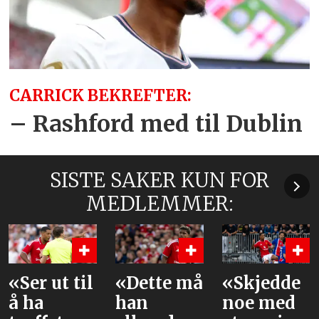
CARRICK BEKREFTER:
– Rashford med til Dublin
SISTE SAKER KUN FOR
MEDLEMMER:
 til
«Dette må
«Skjedde
Dette 
han
noe med
PSG-