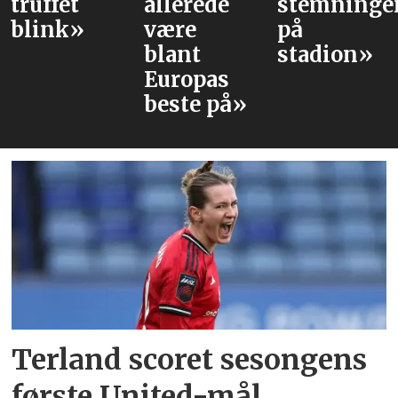
allerede
stemningen
stjern
»
være
på
Unite
blant
stadion»
trolig
Europas
møter
beste på»
Terland scoret sesongens
første United-mål