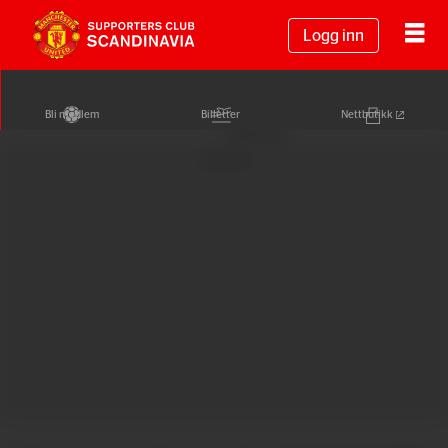
Logg inn
Bli medlem
Billetter
Nettbutikk
Annonse