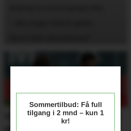
Braktap for reservepreget PSG
– Blir neppe United-spiller
Hva er Hall-alternativene?
Sommertilbud: Få full
tilgang i 2 mnd – kun 1
Våre vurderinger av laget
kr!
mot PSG