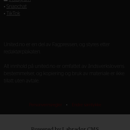
•
Snapchat
•
TikTok
—
United.no er en del av Fagpressen, og styres etter
redaktørplakaten.
Alt innhold på united.no er omfattet av åndsverkslovens
bestemmelser, og kopiering og bruk av materiale er ikke
tillatt uten avtale.
Personvernsregler
•
Endre samtykke
Powered by Labrador CMS