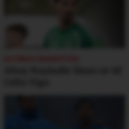
KLUBBEN BEKREFTER:
Altay Bayindir lånes ut til
Celta Vigo