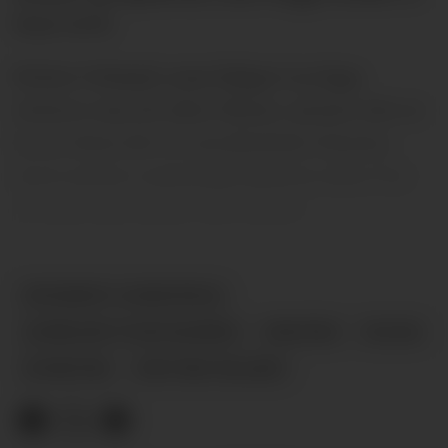
høyt nivå.
Petter Veland, som følger La Liga
tettere enn de aller fleste, mener det er
én av dem det er urealistisk å hente,
men mener samtidig sjansen øker for
at man kan hente den andre.
EDUARDO CAMAVINGA
AURÉLIEN TCHOUAMÉNI
RYKTER
PLUSS
NYHETER
PETTER VELAND