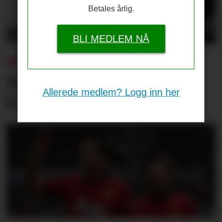
Betales årlig.
BLI MEDLEM NÅ
BEKREFTET:
Disse er med til PSG-
Allerede medlem? Logg inn her
kampen