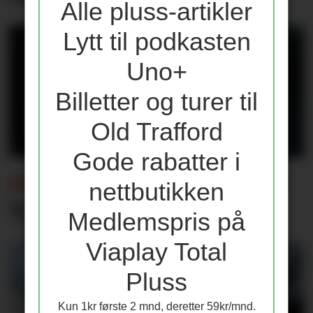
Alle pluss-artikler
Lytt til podkasten
Uno+
Billetter og turer til
Old Trafford
Gode rabatter i
SOMMERENS TRENINGSKAMPER:
nettbutikken
Tap for Emery og Villa
Medlemspris på
Viaplay Total
Pluss
Kun 1kr første 2 mnd, deretter 59kr/mnd.