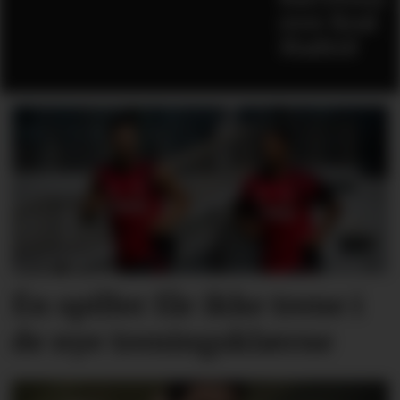
over Real
Madrid
Én spiller får ikke trene i
de nye treningsklærne