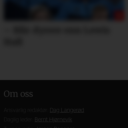
– Blir dyrere enn Lewis
Hall
Om oss
Ansvarlig redaktør:
Dag Langerød
Daglig leder:
Bernt Hjørnevik