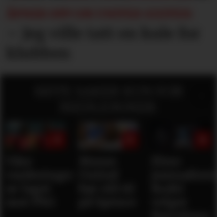
ÅPNER OPP OM UNITED-EXITEN:
– Jeg ville tatt en kule for
klubben
SISTE SAKER KUN FOR
MEDLEMMER:
Våre
Mener
Flere
vurderinger
United
journaliste
av laget
bør slå til
Rodri
mot PSG
på Spence
velger
Barcelona