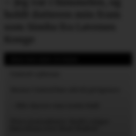
– Jeg var i himmelen, og
holdt datteren min fram
som Simba fra Løvenes
Konge
Mest lest siste 24 timer
United-ryktene
Mener United bør slå til på Spence
– Blir dyrere enn Lewis Hall
Flere journalister: Rodri velger
Barcelona over Real Madrid