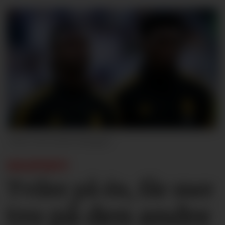
Soccrates Images
EKSPERT:
Tviler på én, får mer
tro på den andre