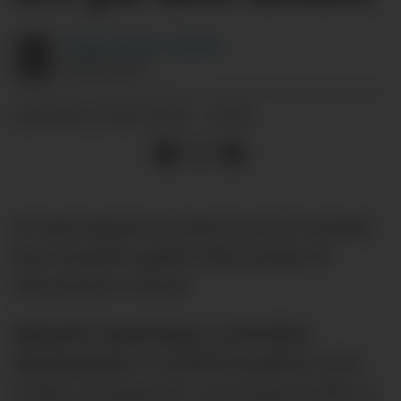
Yngve
Fystro-Gjerde
JOURNALIST
22.04.2026 - 14:01
PUBLISERT
De siste dagene og ukene har to franske
Real Madrid-spillere blitt koblet til
Manchester United.
Eduardo Camavinga
og
Aurelien
Tchouameni
, to midtbanespillere med
fysikk og løpskraft, som begge holder et