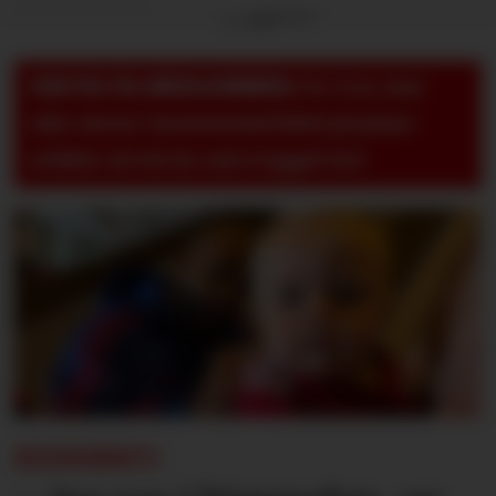
Annonse
VIKTIG TIL MEDLEMMER:
For å se, lese
eller skrive i kommentarfeltet på pluss-
artikler så må du være logget inn!
REISEBREV: