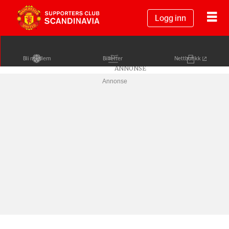
Logg inn
Bli medlem
Billetter
Nettbutikk
Annonse