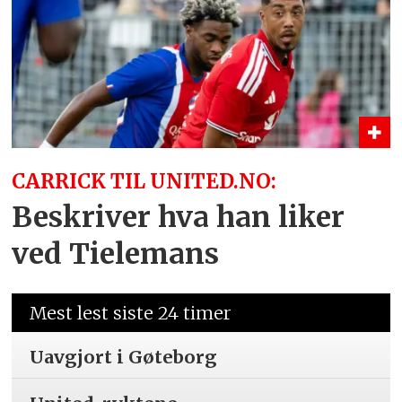
CARRICK TIL UNITED.NO:
Beskriver hva han liker
ved Tielemans
Mest lest siste 24 timer
Uavgjort i Gøteborg