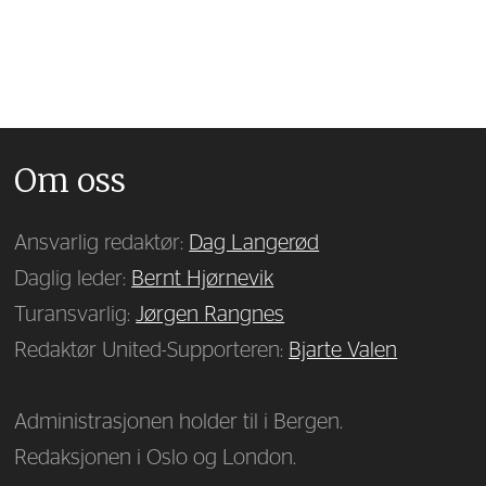
Om oss
Ansvarlig redaktør:
Dag Langerød
Daglig leder:
Bernt Hjørnevik
Turansvarlig:
Jørgen Rangnes
Redaktør United-Supporteren:
Bjarte Valen
Administrasjonen holder til i Bergen.
Redaksjonen i Oslo og London.