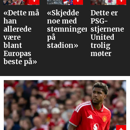
å
«Skjedde
Dette er
Våre
noe med
PSG-
vurderin
stemningen
stjernene
av laget
på
United
mot PSG
stadion»
trolig
møter
»