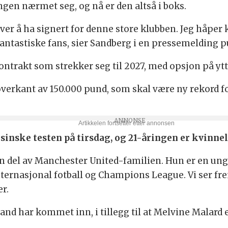
gen nærmet seg, og nå er den altså i boks.
over å ha signert for denne store klubben. Jeg håper
fantastiske fans, sier Sandberg i en pressemelding p
ntrakt som strekker seg til 2027, med opsjon på ytte
erkant av 150.000 pund, som skal være ny rekord for
sinske testen på tirsdag, og 21-åringen er kvinne
 en del av Manchester United-familien. Hun er en ung
ternasjonal fotball og Champions League. Vi ser frem
er.
nd har kommet inn, i tillegg til at Melvine Malard