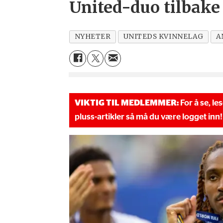
United-duo tilbake
NYHETER
UNITEDS KVINNELAG
A
VIKTIG TIL MEDLEMMER:
For å se, le
pluss-artikler så må du være logget inn!