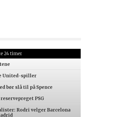
te 24 timer
tene
e United-spiller
d bør slå til på Spence
 reservepreget PSG
alister: Rodri velger Barcelona
Madrid