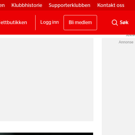
en
Klubbhistorie
Supporterklubben
Kontakt oss
ettbutikken
Logg inn
Bli medlem
Annonse