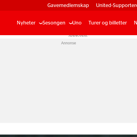
Gavemedlemskap
United-Supporter
Nyheter
Sesongen
Uno
Turer og billetter
N
Annonse