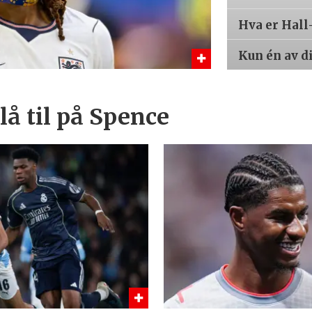
Hva er Hall
Kun én av d
å til på Spence