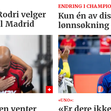
ENDRING I CHAMPIO
 Rodri velger
Kun én av dis
al Madrid
lønnsøkning
«UNO»:
en venter
«Er dere ikk