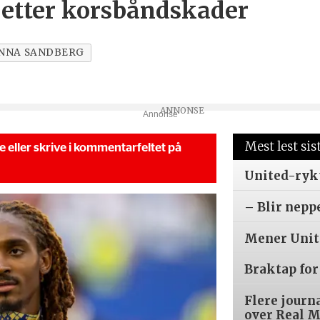
 etter korsbåndskader
NNA SANDBERG
Annonse
Mest lest sis
se eller skrive i kommentarfeltet på
United-ryk
– Blir nepp
Mener Unite
Braktap for
Flere journ
over Real 