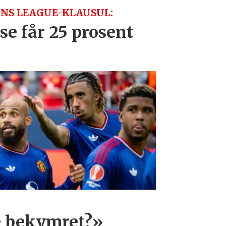
NS LEAGUE-KLAUSUL:
se får 25 prosent
e bekymret?»