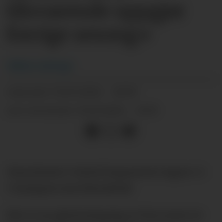
tilsvarende oppgjør
forrige sesong»
Håkon
Aaberge
31.03.2024 - 10:59
PUBLISERT
31.03.2024 - 11:55
SIST OPPDATERT
Manchester United imponerte ingen i 1-
1-kampen mot Brentford.
Her er en gjennomgang av hva noen av