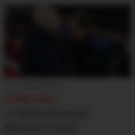
Matthew Peters
AVISRUNDEN:
«Skremmende
likheter med