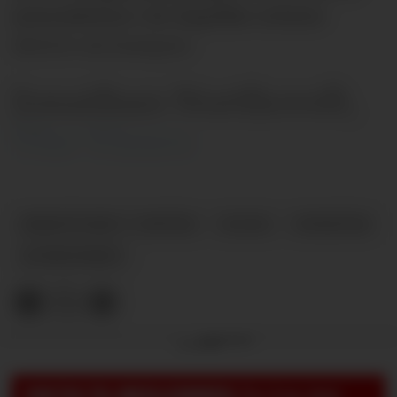
journalistene i de engelske avisene
skriver om kampen.
Jonathan Northcroft,
The Times
BRENTFORD V UNITED
PLUSS
NYHETER
AVISRUNDEN
Annonse
VIKTIG TIL MEDLEMMER:
For å se, lese