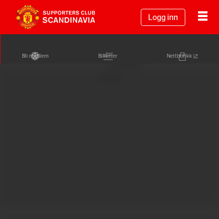
Logg inn
Bli medlem
Billetter
Nettbutikk
Annonse