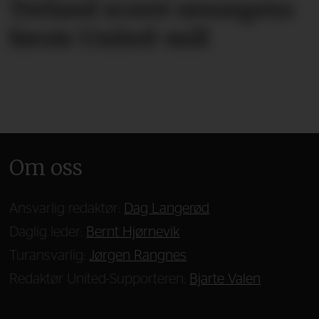
Terland scoret sesongens
første United-mål
Om oss
Ansvarlig redaktør:
Dag Langerød
Daglig leder:
Bernt Hjørnevik
Turansvarlig:
Jørgen Rangnes
Redaktør United-Supporteren:
Bjarte Valen