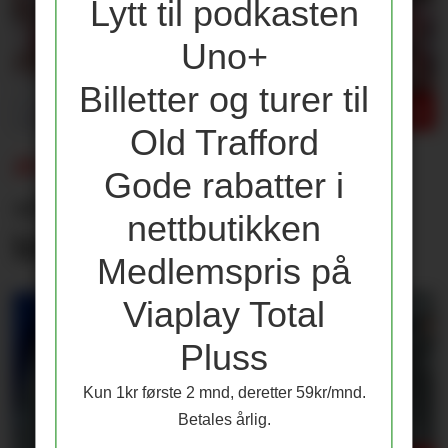
Lytt til podkasten
Uno+
Billetter og turer til
Old Trafford
AVISENE ETTER 1-1:
Gode rabatter i
«Ser ut til å ha truffet
nettbutikken
blink»
Medlemspris på
Viaplay Total
Pluss
Kun 1kr første 2 mnd, deretter 59kr/mnd.
Betales årlig.