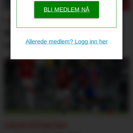
BLI MEDLEM NÅ
CARRICK TIL UNITED.NO:
Beskriver hva han liker
Allerede medlem? Logg inn her
ved Tielemans
AMAD ETTER PSG: