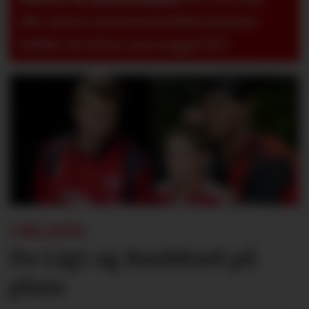
eller skrive i kommentarfeltet på pluss-
artikler så må du være logget inn!
I IRLAND:
De Ligt og Rashford på
plass