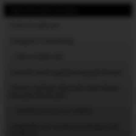
Mest lest siste 24 timer
United-ryktene
Uavgjort i Gøteborg
– Det er helt vilt
Carrick med oppdatering på Mount
«Dette må han allerede være blant
Europas beste på»
– Rashford med til Dublin
«Skjedde noe med stemningen på
stadion»