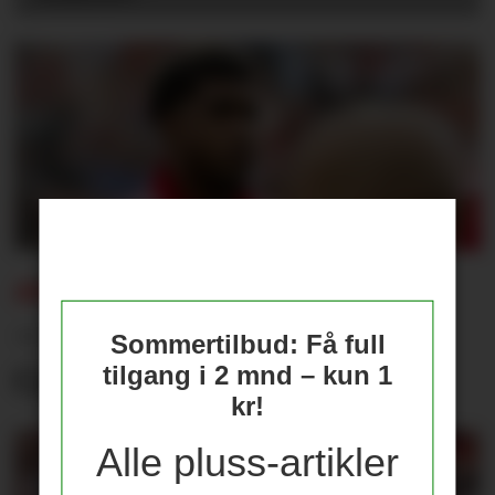
ANDREY SANTOS:
– Jeg kan gjøre det
Sommertilbud: Få full
Casemiro gjorde
tilgang i 2 mnd – kun 1
kr!
Alle pluss-artikler