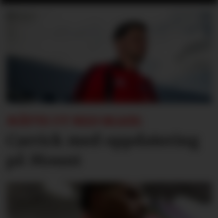
MÅTTE UT MED SKADE:
Carrick med oppdatering
på Mount