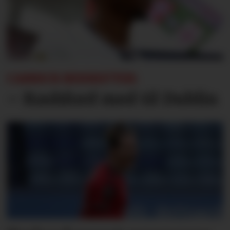
CARRICK BEKREFTER:
– Rashford med til Dublin