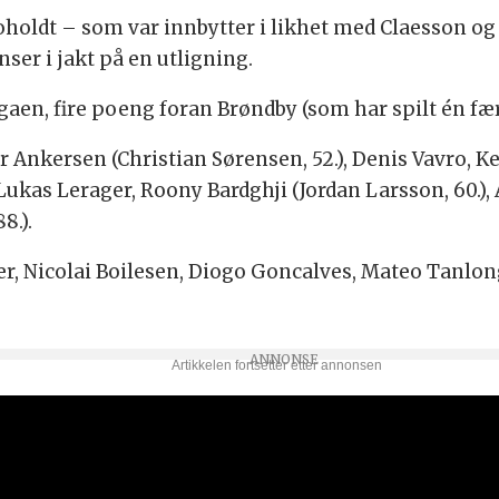
oholdt – som var innbytter i likhet med Claesson og L
nser i jakt på en utligning.
aen, fire poeng foran Brøndby (som har spilt én fær
 Ankersen (Christian Sørensen, 52.), Denis Vavro, Kev
 Lukas Lerager, Roony Bardghji (Jordan Larsson, 60.)
8.).
r, Nicolai Boilesen, Diogo Goncalves, Mateo Tanlon