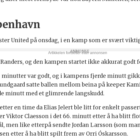
øbenhavn
er United på onsdag, i en kamp som er svært viktig
Randers, og den kampen startet ikke akkurat godt f
 minutter var godt, og i kampens fjerde minutt gik
ip Bundgaard satte ballen mellom beina på keeper Kam
nde minutt med et glimrende langskudd.
etter en time da Elias Jelert ble litt for enkelt pas
er Viktor Claesson i det 66. minutt etter å ha blitt flo
 mål, men like etterpå sendte Jordan Larsson (som m
sen etter å ha blitt spilt frem av Orri Óskarsson.