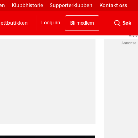
en
Klubbhistorie
Supporterklubben
Kontakt oss
ettbutikken
Logg inn
Bli medlem
Annonse