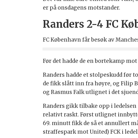
er på onsdagens motstander.
Randers 2-4 FC K
FC København får besøk av Manchest
Før det hadde de en bortekamp mot 
Randers hadde et stolpeskudd før to
de fikk slått inn fra høyre, og Fil
og Rasmus Falk utlignet i det sjue
Randers gikk tilbake opp i ledelsen 
relativt raskt. Først utlignet innbytt
69. minutt fikk de så et annullert
straffespark mot United) FCK i ledel