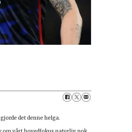
gjorde det denne helga.
lv om vårt hovedfokus naturlig nok