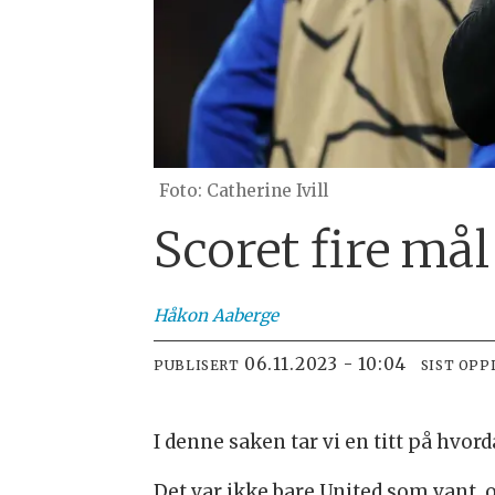
Catherine Ivill
Scoret fire må
Håkon
Aaberge
06.11.2023 - 10:04
PUBLISERT
SIST OPP
I denne saken tar vi en titt på h
Det var ikke bare United som vant,