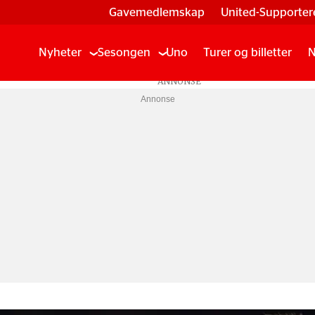
Gavemedlemskap
United-Supporter
Nyheter
Sesongen
Uno
Turer og billetter
N
Annonse