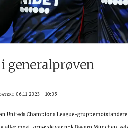
l i generalprøven
06.11.2023 - 10:05
DATERT
vordan Uniteds Champions League-gruppemotstandere 
 og aller mest fornøyde var nok Bayern München, se