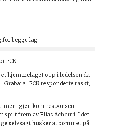
 for begge lag.
or FCK.
k et hjemmelaget opp i ledelsen da
il Grabara. FCK responderte raskt,
sert, men igjen kom responsen
tt spilt frem av Elias Achouri. I det
ange selvsagt husker at bommet på