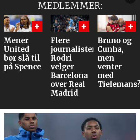
MEDLEMMER:
Mener
Flere
Bruno og
United
journalister:
Cunha,
bør slå til
Rodri
men
på Spence
velger
venter
Barcelona
med
over Real
Tielemans
Madrid