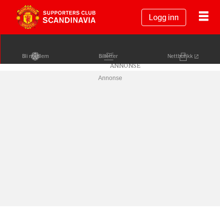
Logg inn
Bli medlem
Billetter
Nettbutikk
Annonse