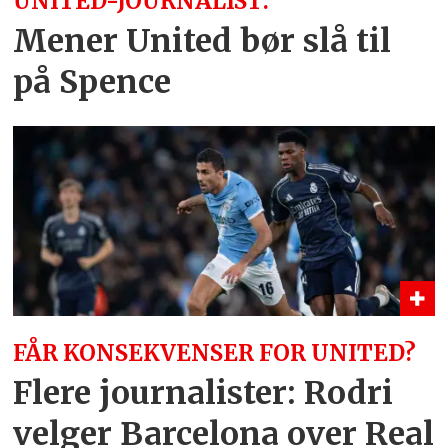
UNITED-JOURNALIST:
Mener United bør slå til
på Spence
FÅR KONSEKVENSER FOR UNITED?
Flere journalister: Rodri
velger Barcelona over Real