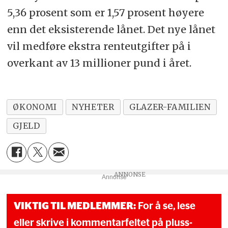
5,36 prosent som er 1,57 prosent høyere
enn det eksisterende lånet. Det nye lånet
vil medføre ekstra renteutgifter på i
overkant av 13 millioner pund i året.
ØKONOMI
NYHETER
GLAZER-FAMILIEN
GJELD
Annonse
VIKTIG TIL MEDLEMMER:
For å se, lese
eller skrive i kommentarfeltet på pluss-