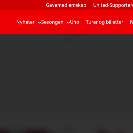
Gavemedlemskap
United-Supporter
Nyheter
Sesongen
Uno
Turer og billetter
N
Annonse