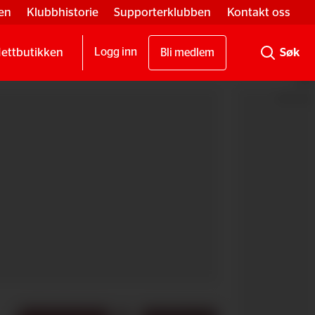
en
Klubbhistorie
Supporterklubben
Kontakt oss
ettbutikken
Logg inn
Bli medlem
Annonse