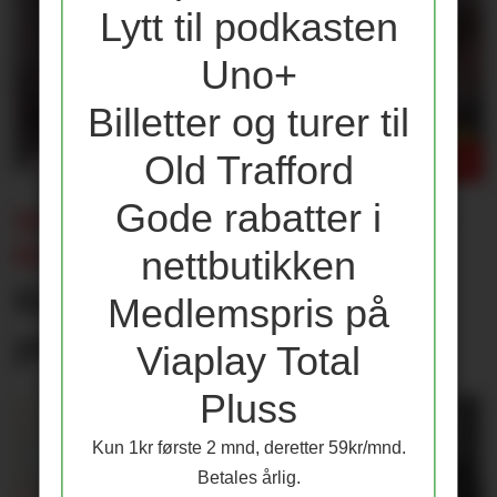
Lytt til podkasten
Uno+
Billetter og turer til
Old Trafford
Gode rabatter i
ENDRING I CHAMPIONS LEAGUE-
KLAUSUL:
nettbutikken
Kun én av disse får 25
Medlemspris på
prosent lønnsøkning
Viaplay Total
Pluss
Kun 1kr første 2 mnd, deretter 59kr/mnd.
Betales årlig.