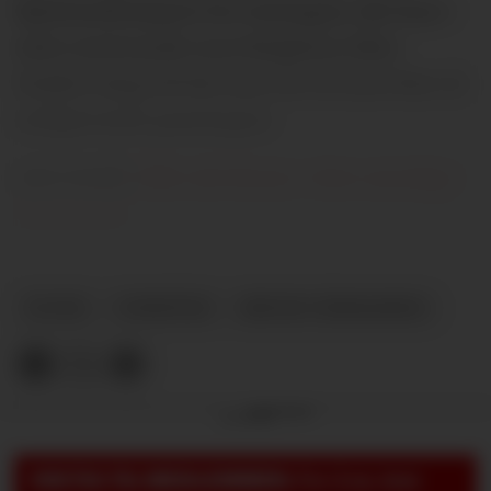
hjemmekampen for sesongen, før han i
siste serierunde mot Brighton ikke
brukte lang tid før han slo til med den 21.
målgivende pasningen.
LES OGSÅ:
Slik tok Bruno «den umulige
rekorden»
PLUSS
NYHETER
BRUNO FERNANDES
Annonse
VIKTIG TIL MEDLEMMER:
For å se, lese