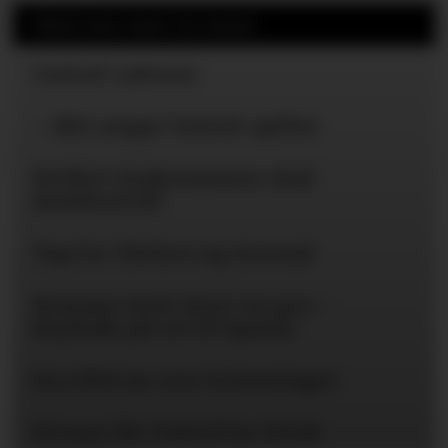
Mest lest siste 24 timer
United-ryktene
– Blir neppe United-spiller
Hvilket draktnummer skal
Rashford få?
Tap for Chelsea og Arsenal
Romano med «here we go» -
Bayïndir på vei til Spania
Eva Olid tar over kvinnelaget
Så mye får United for Vitek