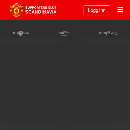
Logg inn
Bli medlem
Billetter
Nettbutikk
Annonse