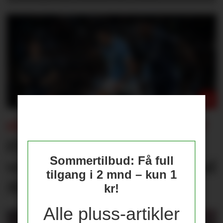
FÅR KONSEKVENSER FOR UNITED?
Flere journalister: Rodri
Sommertilbud: Få full
velger Barcelona over Real
tilgang i 2 mnd – kun 1
Madrid
kr!
Alle pluss-artikler