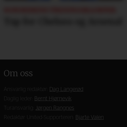
SOMMERENS TRENINGSKAMPER:
Tap for Chelsea og Arsenal
Om oss
Ansvarlig redaktør:
Dag Langerød
Daglig leder:
Bernt Hjørnevik
Turansvarlig:
Jørgen Rangnes
Redaktør United-Supporteren:
Bjarte Valen