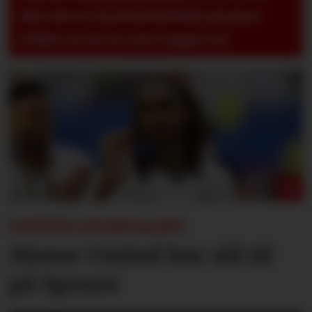
eller skrive i kommentarfeltet på pluss-
artikler så må du være logget inn!
UNITED-JOURNALIST:
Mener United bør slå til
på Spence