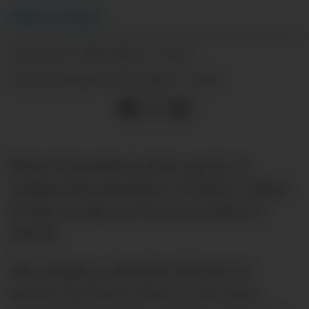
Håkon
Aaberge
17.06.2026 - 14:25
PUBLISERT
17.06.2026 - 14:25
SIST OPPDATERT
Bruno Fernandes noterte seg for 21
målgivende pasninger i Premier League
forrige sesong, noe som som kjent er
rekord.
Han tangerte rekorden til Kevin De
Bruyne og Thierry Henry i den siste