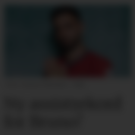
Carmen Mandato - FIFA
Ny assistrekord
for Bruno?