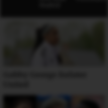
Madrid
Gabby George forlater
United