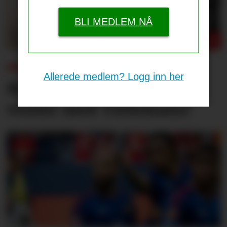
BLI MEDLEM NÅ
PSG-UNITED:
Allerede medlem? Logg inn her
Bruno og Cunha, men
venter med Tielemans?