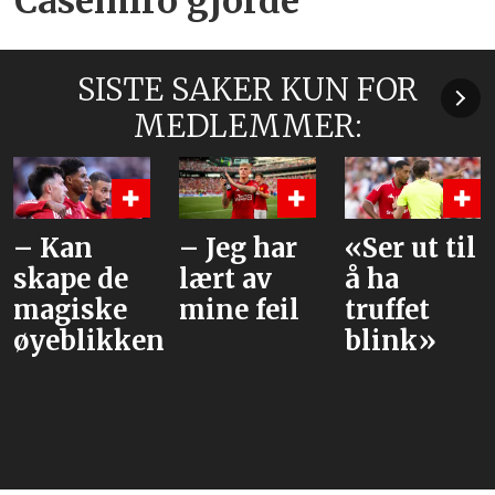
Casemiro gjorde
SISTE SAKER KUN FOR
MEDLEMMER:
– Kan
– Jeg har
«Ser ut til
skape de
lært av
å ha
magiske
mine feil
truffet
øyeblikkene
blink»