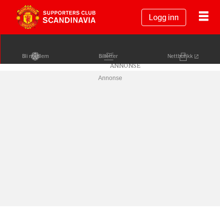
Logg inn
Bli medlem
Billetter
Nettbutikk
Annonse