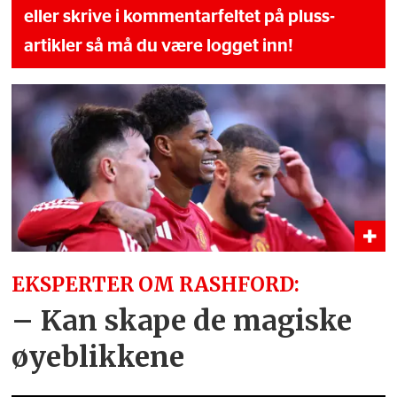
eller skrive i kommentarfeltet på pluss-
artikler så må du være logget inn!
EKSPERTER OM RASHFORD:
– Kan skape de magiske
øyeblikkene