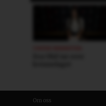
UNITED BEKREFTER:
Eva Olid tar over
kvinnelaget
Om oss