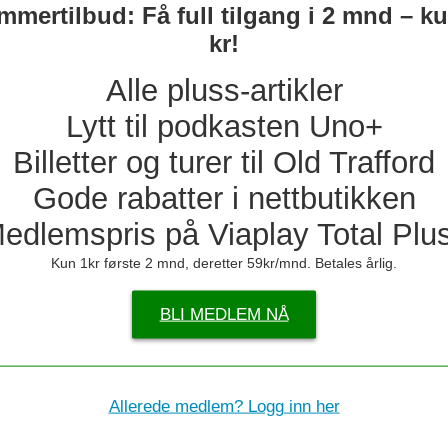
mertilbud: Få full tilgang i 2 mnd – k
United-ryk
kr!
– Blir nepp
Alle pluss-artikler
Lytt til podkasten Uno+
Hvilket dr
Billetter og turer til Old Trafford
Romano med
til Spania
Gode rabatter i nettbutikken
edlemspris på Viaplay Total Plu
Tap for Che
Kun 1kr første 2 mnd, deretter 59kr/mnd. Betales årlig.
Så mye får 
BLI MEDLEM NÅ
Eva Olid ta
ter United
Allerede medlem? Logg inn her