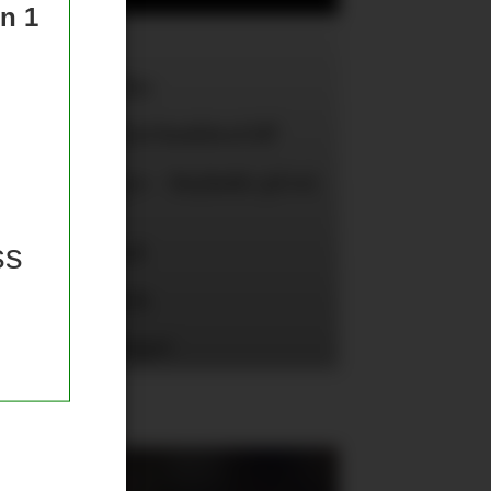
un 1
tene
e United-spiller
aktnummer skal Rashford få?
 «here we go» - Bayïndir på vei
ss
lsea og Arsenal
United for Vitek
r over kvinnelaget