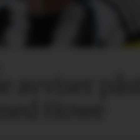
:
e avviser på
 med Howe