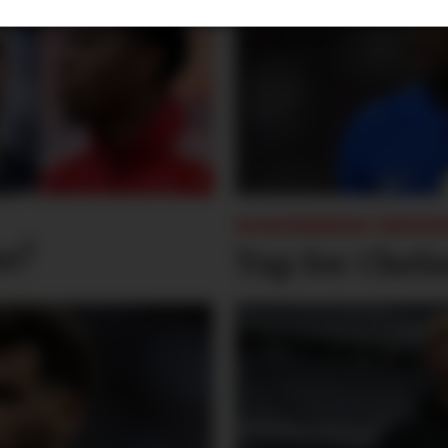
SOMMERENS TRENI
ne?
Tap for Chels