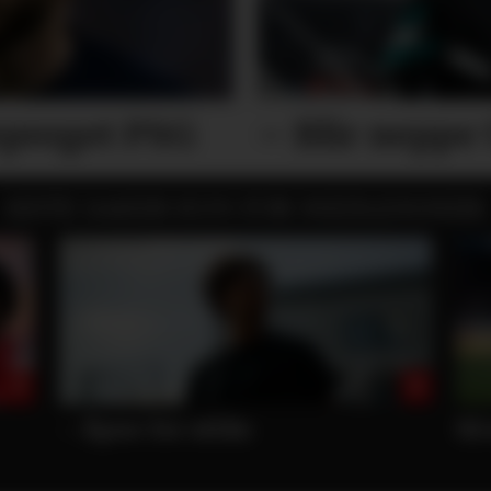
epreget PSG
– Blir neppe 
SISTE SAKER KUN FOR MEDLEMMER:
Så mye får United for Vitek
Hv
Ra