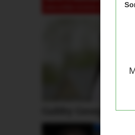
Som
pluss-artikler så må du være logget inn!
M
Gabby George forla