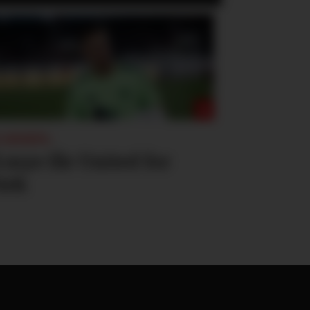
 SPORTS:
 mye får United for
tek
—