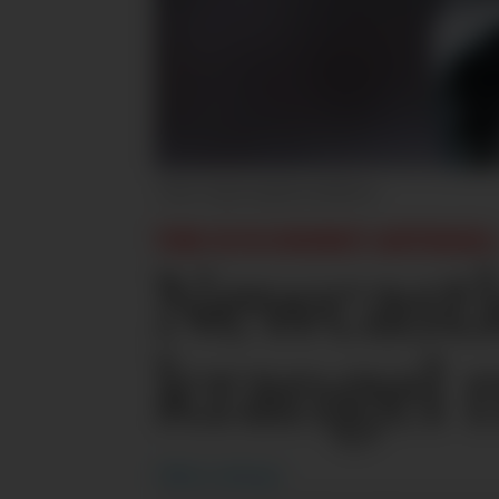
Sportsphoto/Allstar
THE SUN ENDRET ARTIKKEL
Newcastl
krangel
Håkon
Aaberge