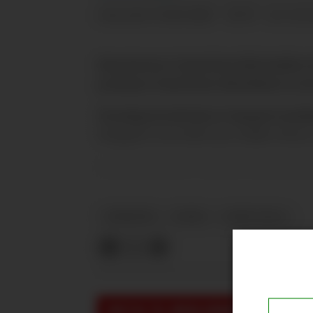
11.06.2026 - 20:35
PUBLISERT
SIST OPP
Manchester United har blitt koblet
posisjon United har identifisert at 
Torsdag kveld skrev Samuel Luckh
Magpies-hovedtrener Eddie Howe, 
Luckhurst skrev at Hall i stor grad
NYHETER
PLUSS
LEWIS HALL
VIKTIG TIL MEDLEMMER:
For å se, le