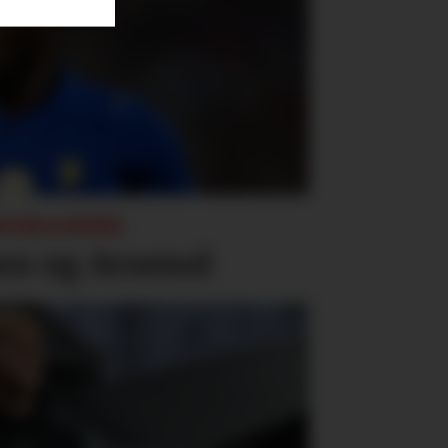
NGSKAMPER:
ea og Arsenal