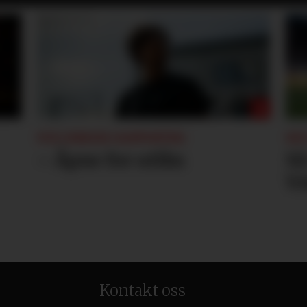
NYE ZIRKZEE-RAPPORTER:
SKY
– Åpne for utlån
Så
Vi
Kontakt oss