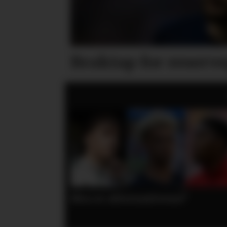
Braktap for reserv
?
– Åpne for utlån