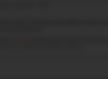
11.06.2026 - 22:20
DATERT
 til Newcastle-venstreback
Lewis Hall
(21) denne som
de trenger å forsterke.
urst i
The Sun
at Hall ønsker å forlate Newcastle,
og at de to skal ha kranglet sammen.
 skylder på Howe for at han gikk glipp av en plass 
Annonse
Mest lest sis
se eller skrive i kommentarfeltet på