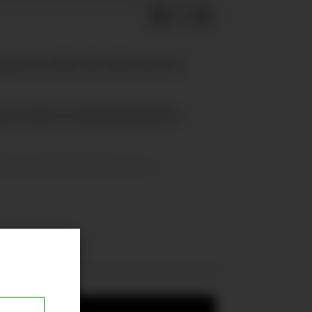
meren, siden det skal være en
 og at han er misfornøyd med
i Thomas Tuchels VM-tropp.
te 24 timer