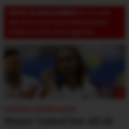
VIKTIG TIL MEDLEMMER:
For å se, lese
eller skrive i kommentarfeltet på pluss-
artikler så må du være logget inn!
UNITED-JOURNALIST:
Mener United bør slå til