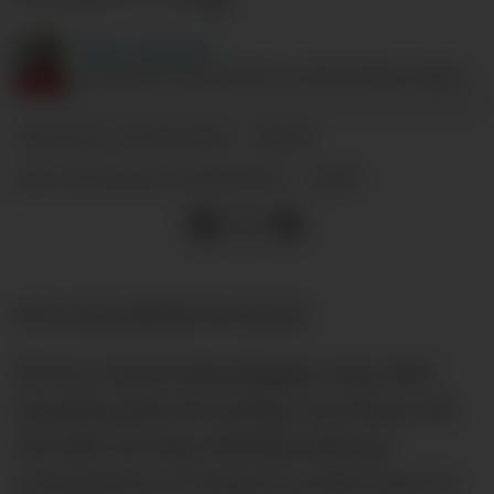
Dag
Langerød
ANSVARLIG REDAKTØR I SUPPORTERKLUBBEN.
24.09.2024 - 08:30
PUBLISERT
24.09.2024 - 17:04
SIST OPPDATERT
Nå er jeg faktisk litt spent.
På hva United offentliggjør cirka 19.45
skandinavisk tid onsdag. Om 11eren. På
om Erik ten Hag virkelig stoler på
mesteparten av troppen og ikke bare 13-