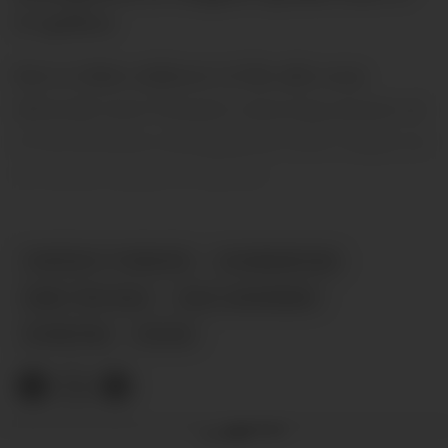
15 spillere.
Det er ikke sikkert vi får alle svar
allerede mot Twente, men jeg mener at
vi vil få noen veldig gode svar i løpet av
de neste snaue to ukene.
UNITED V TWENTE
KOMMENTAR
ERIK TEN HAG
DAG LANGERØD
NYHETER
PLUSS
Annonse