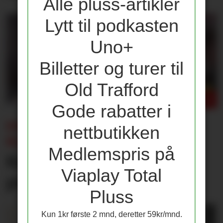
Alle pluss-artikler
Lytt til podkasten
Uno+
Billetter og turer til
Old Trafford
Gode rabatter i
ENDRING I CHAMPIONS LEAGUE-
nettbutikken
KLAUSUL:
Medlemspris på
Kun én av disse får 25
Viaplay Total
prosent lønnsøkning
Pluss
Kun 1kr første 2 mnd, deretter 59kr/mnd.