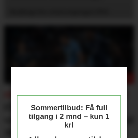
Braktap for reservepreget PSG
FÅR KONSEKVENSER FOR UNITED?
Flere journalister: Rodri
Sommertilbud: Få full
tilgang i 2 mnd – kun 1
velger Barcelona over Real
kr!
Madrid