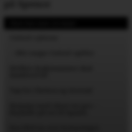
på Spence
Mest lest siste 24 timer
United-ryktene
– Blir neppe United-spiller
Hvilket draktnummer skal
Rashford få?
Tap for Chelsea og Arsenal
Romano med «here we go» -
Bayïndir på vei til Spania
Eva Olid tar over kvinnelaget