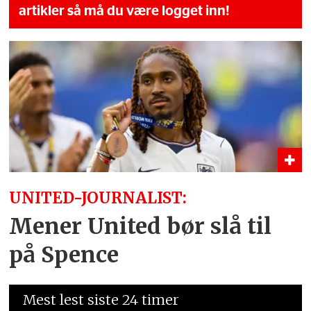
artikler så må du være logget inn!
UNITED-JOURNALIST:
Mener United bør slå til
på Spence
Mest lest siste 24 timer