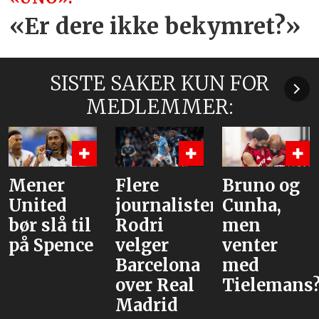
«Er dere ikke bekymret?»
SISTE SAKER KUN FOR
MEDLEMMER:
Flere
Bruno og
Hva er
journalister:
Cunha,
alternative
Rodri
men
velger
venter
Barcelona
med
over Real
Tielemans?
Madrid