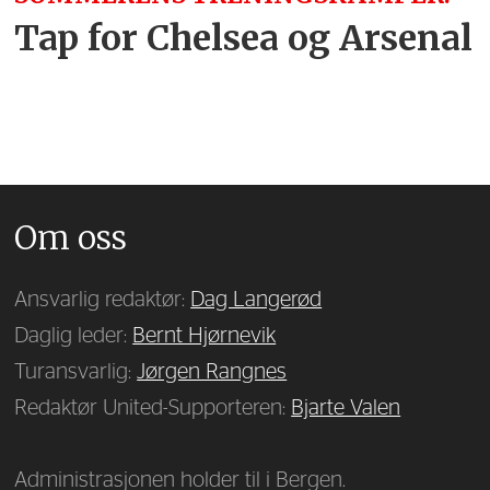
Tap for Chelsea og Arsenal
Om oss
Ansvarlig redaktør:
Dag Langerød
Daglig leder:
Bernt Hjørnevik
Turansvarlig:
Jørgen Rangnes
Redaktør United-Supporteren:
Bjarte Valen
Administrasjonen holder til i Bergen.