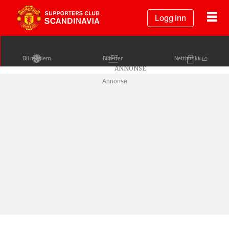
Logg inn
Bli medlem
Billetter
Nettbutikk
Annonse