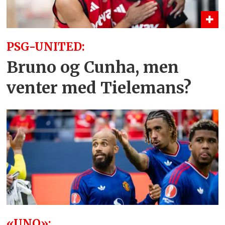
PSG-UNITED:
Bruno og Cunha, men
venter med Tielemans?
«UNO»: