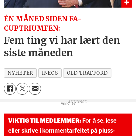
ÉN MÅNED SIDEN FA-
CUPTRIUMFEN:
Fem ting vi har lært den
siste måneden
NYHETER
INEOS
OLD TRAFFORD
Annonse
VIKTIG TIL MEDLEMMER:
For å se, lese
eller skrive i kommentarfeltet på pluss-