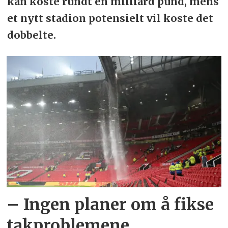
kan koste rundt én milliard pund, mens
et nytt stadion potensielt vil koste det
dobbelte.
– Ingen planer om å fikse
takproblemene