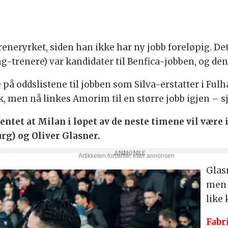
reneryrket, siden han ikke har ny jobb foreløpig. De
g-trenere) var kandidater til Benfica-jobben, og den 
å oddslistene til jobben som Silva-erstatter i Fulh
sk, men nå linkes Amorim til en større jobb igjen – s
ventet at Milan i løpet av de neste timene vil væ
urg) og Oliver Glasner.
Glas
men 
like
Fabr