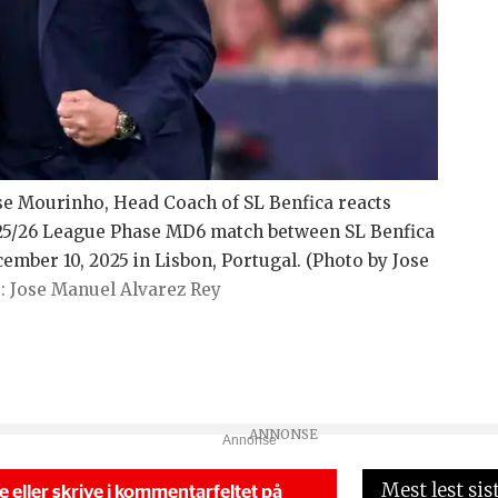
 Mourinho, Head Coach of SL Benfica reacts
5/26 League Phase MD6 match between SL Benfica
ember 10, 2025 in Lisbon, Portugal. (Photo by Jose
Jose Manuel Alvarez Rey
Annonse
Mest lest sis
se eller skrive i kommentarfeltet på