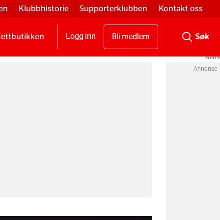
en
Klubbhistorie
Supporterklubben
Kontakt oss
ettbutikken
Logg inn
Bli medlem
Annonse