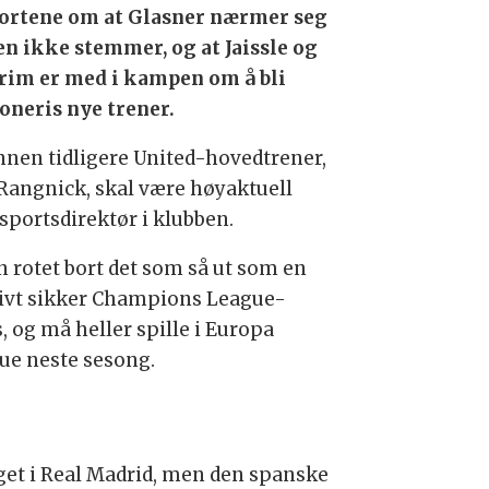
ortene om at Glasner nærmer seg
en ikke stemmer, og at Jaissle og
im er med i kampen om å bli
oneris nye trener.
nnen tidligere United-hovedtrener,
 Rangnick, skal være høyaktuell
sportsdirektør i klubben.
n rotet bort det som så ut som en
tivt sikker Champions League-
, og må heller spille i Europa
ue neste sesong.
alget i Real Madrid, men den spanske