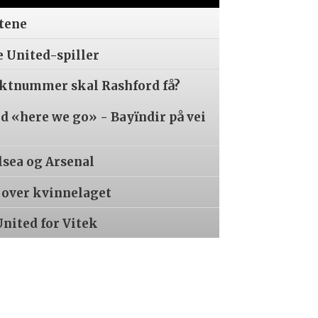
tene
e United-spiller
aktnummer skal Rashford få?
 «here we go» - Bayïndir på vei
lsea og Arsenal
r over kvinnelaget
United for Vitek