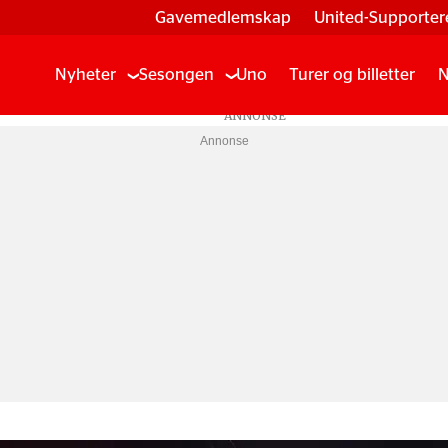
Gavemedlemskap
United-Supporter
Nyheter
Sesongen
Uno
Turer og billetter
N
Annonse