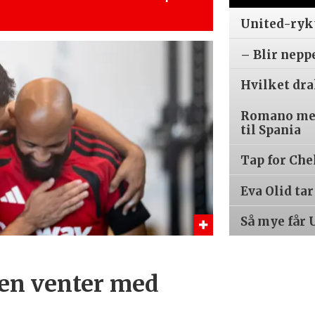
United-ryk
– Blir nepp
Hvilket dr
Romano med
til Spania
Tap for Che
Eva Olid ta
Så mye får 
en venter med