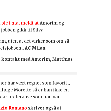
t
ble i mai meldt at
Amorim og
jobben gikk til Silva.
am, uten at det virker som om så
jefsjobben i
AC Milan
.
re i kontakt med Amorim, Matthias
ner har vært regnet som favoritt,
ifølge Moretto så er han ikke en
 klar preferanse som han var.
izio Romano
skriver også at