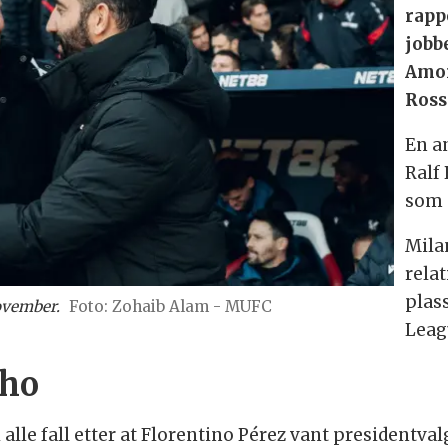
rapp
jobb
Amor
Ross
En a
Ralf
som 
Mila
rela
plass
ovember.
Zohaib Alam - MUFC
Leag
nho
 alle fall etter at Florentino Pérez vant presidentv