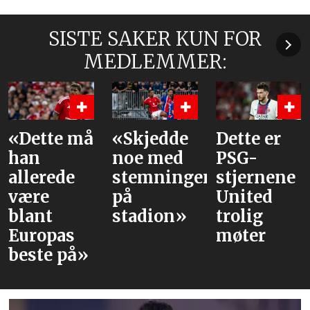
SISTE SAKER KUN FOR
MEDLEMMER:
«Dette må
«Skjedde
Dette er
han
noe med
PSG-
allerede
stemningen
stjernene
være
på
United
blant
stadion»
trolig
Europas
møter
beste på»