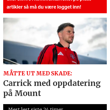
artikler så må du være logget inn!
MÅTTE UT MED SKADE:
Carrick med oppdatering
på Mount
Mest lest siste 24 timer