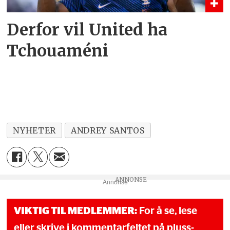
Derfor vil United ha
Tchouaméni
NYHETER
ANDREY SANTOS
Annonse
VIKTIG TIL MEDLEMMER:
For å se, lese
eller skrive i kommentarfeltet på pluss-