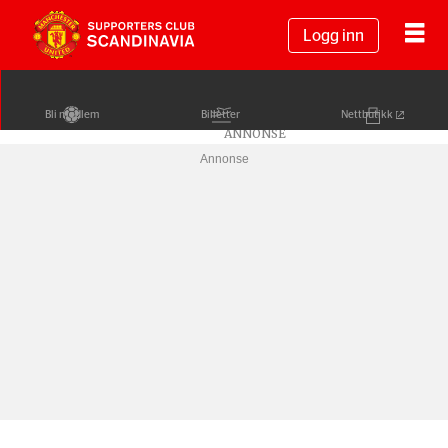
Logg inn
Bli medlem
Billetter
Nettbutikk
Annonse