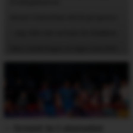
treningsklærne
Mener United bør slå til på Spence
– Jeg ville tatt en kule for klubben
Våre vurderinger av laget mot PSG
– Scoret to i storseier