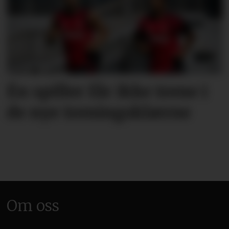
Én spiller får ikke trene i
de nye treningsklærne
Om oss