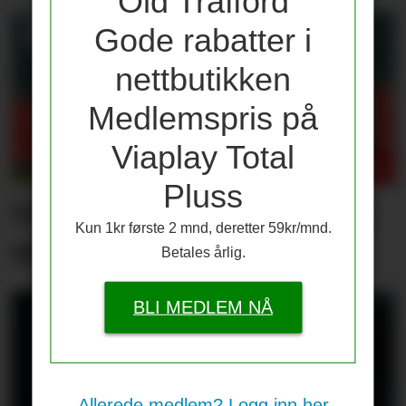
Old Trafford
Gode rabatter i
nettbutikken
Medlemspris på
Viaplay Total
Pluss
Våre vurderinger av laget
Kun 1kr første 2 mnd, deretter 59kr/mnd.
mot PSG
Betales årlig.
BLI MEDLEM NÅ
Allerede medlem? Logg inn her