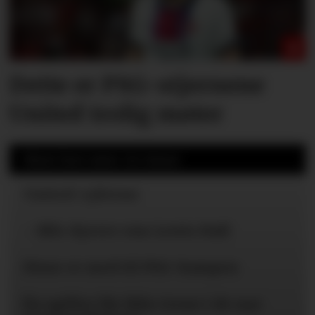
Dette er PSG-stjernene
United trolig møter
Mest lest siste 24 timer
United-ryktene
– Blir dyrere enn Lewis Hall
Disse er med til PSG-kampen
Én spiller får ikke trene i de nye