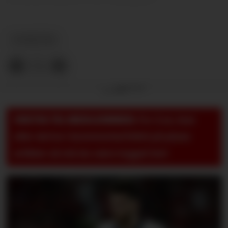
NYHETER
Annonse
VIKTIG TIL MEDLEMMER:
For å se, lese
eller skrive i kommentarfeltet på pluss-
artikler så må du være logget inn!