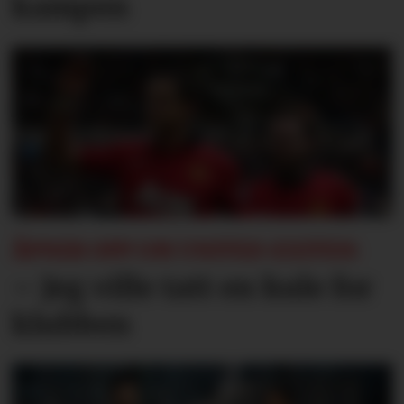
kampen
ÅPNER OPP OM UNITED-EXITEN:
– Jeg ville tatt en kule for
klubben