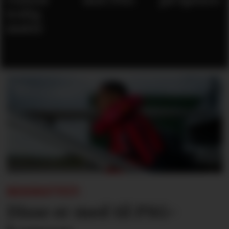
trolig
møter
BEKREFTET:
Disse er med til PSG-