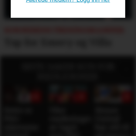
SOMMERENS TRENINGSKAMPER:
Tap for Emery og Villa
SISTE SAKER KUN FOR
MEDLEMMER:
Dette er
Våre
Mener
PSG-
vurderinger
United
stjernene
av laget
bør slå til
United
mot PSG
på Spence