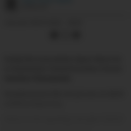
JOURNALIST
08.07.2026 - 08:19
PUBLISERT
Stadig flere journalister åpner døren for
at Manchester United kan klare å hente
Aurelien Tchouaméni
.
Franskmannen blir sett på som en ideell
midtbanesignering.
Så hva er det egentlig som gjør United
så interessert i 26-åringen?