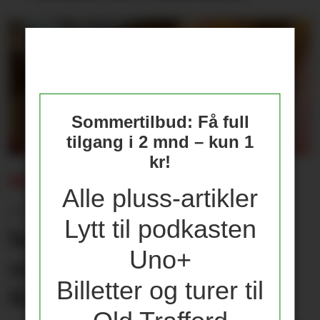
Sommertilbud: Få full
tilgang i 2 mnd – kun 1
kr!
REISEBREV:
Alle pluss-artikler
– Jeg var i himmelen, og
Lytt til podkasten
holdt datteren min fram
Uno+
som Simba fra Løvenes
Billetter og turer til
Konge