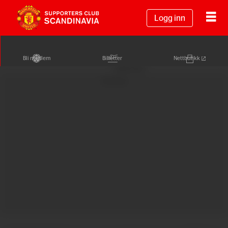
Logg inn
Bli medlem
Billetter
Nettbutikk
Annonse