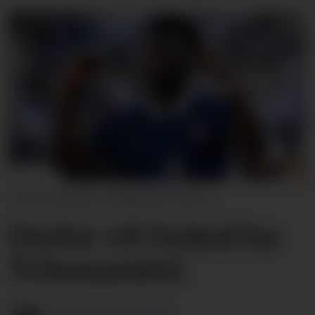
Stephen Nadler/ISI Photos
Derfor vil United ha
Tchouaméni
Yngve
Fystro-Gjerde