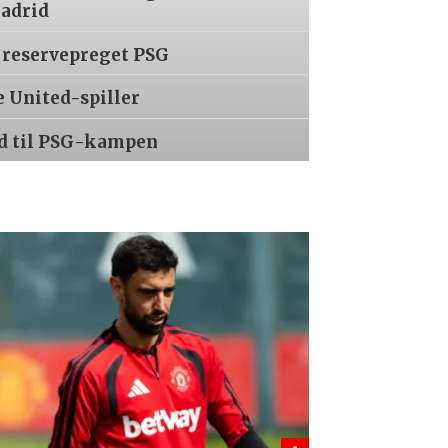
Madrid
 reservepreget PSG
e United-spiller
ed til PSG-kampen