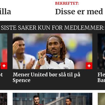
BEKREFTET:
lla
Disse er med
SISTE SAKER KUN FOR MEDLEMMER:
Flere journalister: Rodri velger
Br
Barcelona over Real Madrid
me