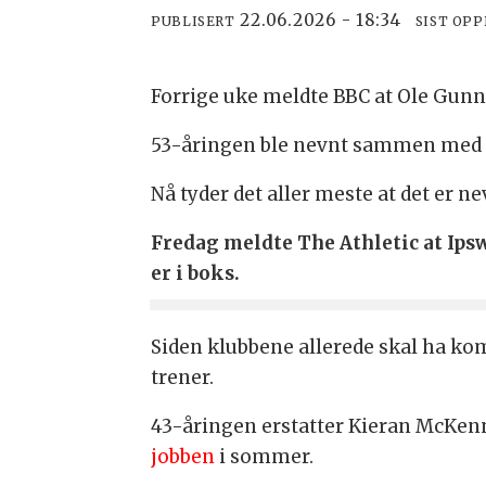
22.06.2026 - 18:34
PUBLISERT
SIST OP
Forrige uke meldte BBC at Ole Gunn
53-åringen ble nevnt sammen med 
Nå tyder det aller meste at det er n
Fredag meldte The Athletic at Ips
er i boks.
Siden klubbene allerede skal ha kom
trener.
43-åringen erstatter Kieran McKenn
jobben
i sommer.