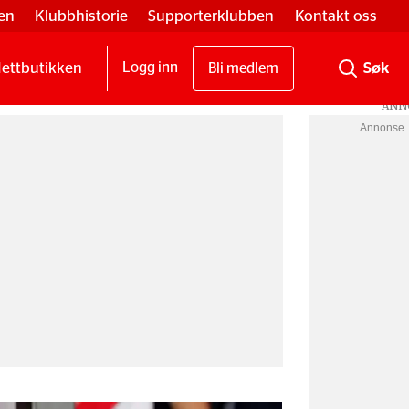
en
Klubbhistorie
Supporterklubben
Kontakt oss
ettbutikken
Logg inn
Bli medlem
Annonse