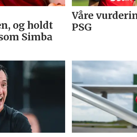
Våre vurderi
n, og holdt
PSG
 som Simba