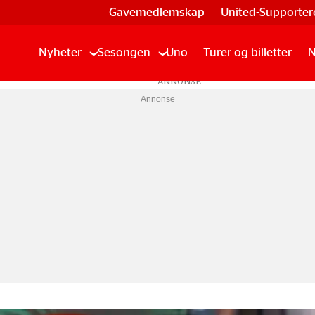
Gavemedlemskap
United-Supporter
Nyheter
Sesongen
Uno
Turer og billetter
N
Annonse