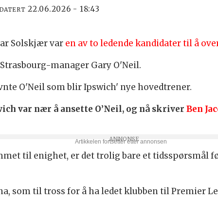
22.06.2026 - 18:43
PDATERT
ar Solskjær var
en av to ledende kandidater til å o
Strasbourg-manager Gary O'Neil.
evnte O'Neil som blir Ipswich' nye hovedtrener.
wich var nær å ansette
O’Neil, og nå skriver
Ben Ja
met til enighet, er det trolig bare et tidsspørsmål 
a, som til tross for å ha ledet klubben til Premier