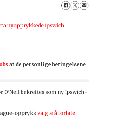
verta nyopprykkede Ipswich
.
cobs
at de personlige betingelsene
før O'Neil bekreftes som ny Ipswich-
 League-opprykk
valgte å forlate