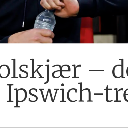
olskjær – de
 Ipswich-tr