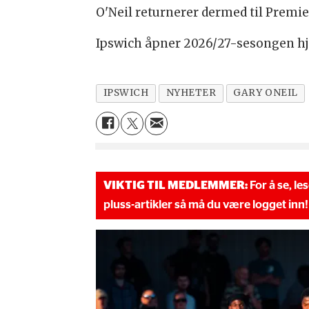
O'Neil returnerer dermed til Premi
Ipswich åpner 2026/27-sesongen hje
IPSWICH
NYHETER
GARY ONEIL
VIKTIG TIL MEDLEMMER:
For å se, le
pluss-artikler så må du være logget inn!