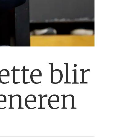
tte blir
eneren