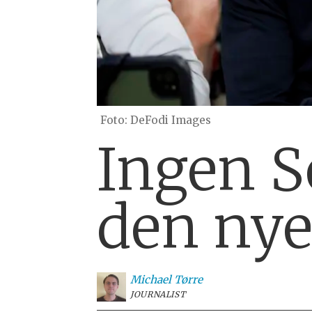
DeFodi Images
Ingen S
den nye
Michael
Tørre
JOURNALIST