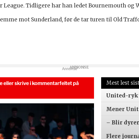
er League. Tidligere har han ledet Bournemouth og 
mme mot Sunderland, før de tar turen til Old Traffo
Annonse
Mest lest sis
se eller skrive i kommentarfeltet på
United-ryk
Mener Unite
– Blir dyre
Flere journ