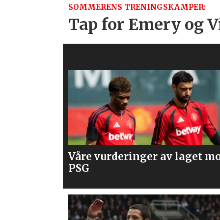
SOMMERENS TRENINGSKAMPER:
Tap for Emery og Vi
laget mot
Mener United bør slå til på
Spence