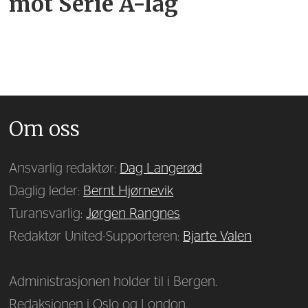
mot Serie A-lag
Om oss
Ansvarlig redaktør:
Dag Langerød
Daglig leder:
Bernt Hjørnevik
Turansvarlig:
Jørgen Rangnes
Redaktør United-Supporteren:
Bjarte Valen
Administrasjonen holder til i Bergen.
Redaksjonen i Oslo og London.