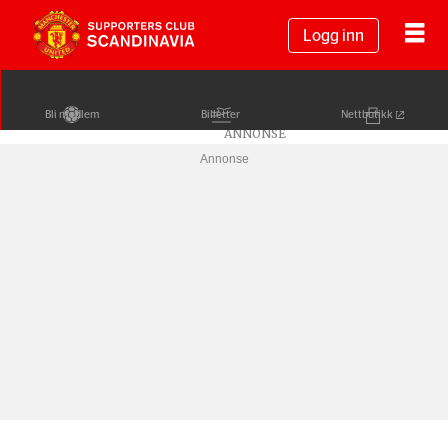
Logg inn
Bli medlem
Billetter
Nettbutikk
Annonse