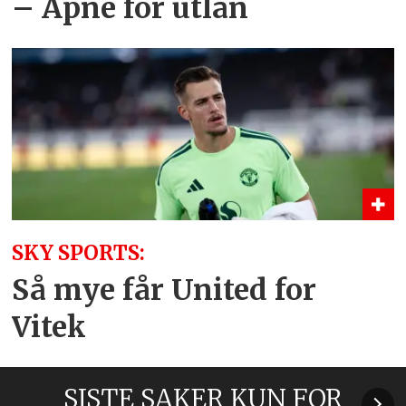
– Åpne for utlån
SKY SPORTS:
Så mye får United for
Vitek
SISTE SAKER KUN FOR