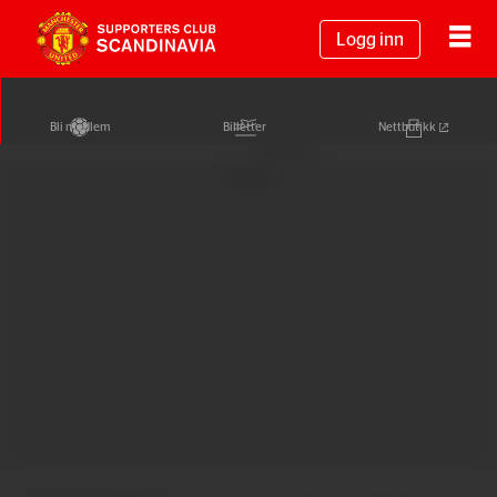
Logg inn
Bli medlem
Billetter
Nettbutikk
Annonse