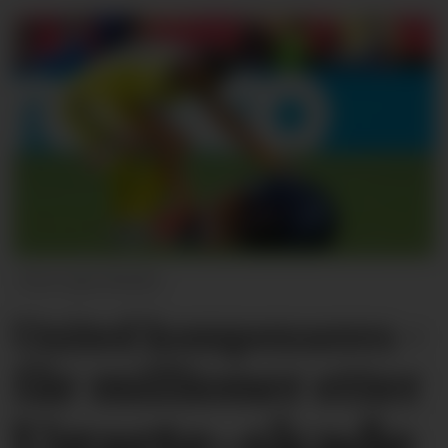
Jam Media
United kompenseres -
får millioner etter
Ugarte-skade