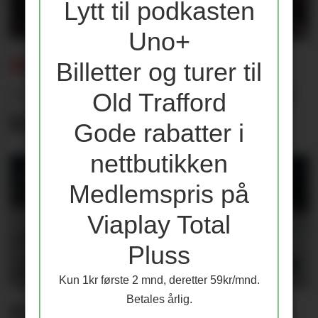
Lytt til podkasten
Uno+
ÅPNER OPP OM UNITED-EXITEN:
Billetter og turer til
– Jeg ville tatt en kule for
Old Trafford
klubben
Gode rabatter i
nettbutikken
Medlemspris på
Viaplay Total
Pluss
Kun 1kr første 2 mnd, deretter 59kr/mnd.
Betales årlig.
Én spiller får ikke trene i