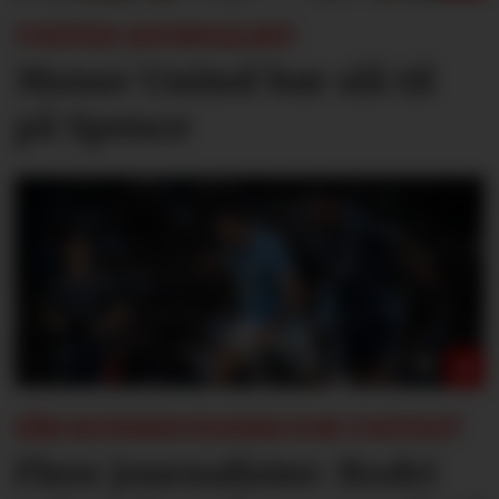
UNITED-JOURNALIST:
Mener United bør slå til
på Spence
FÅR KONSEKVENSER FOR UNITED?
Flere journalister: Rodri