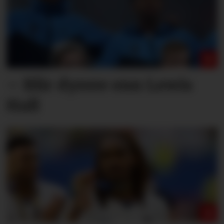
– Blir dyrere enn Lewis
Hall