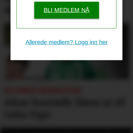
de nye treningsklærne
BLI MEDLEM NÅ
Allerede medlem? Logg inn her
KLUBBEN BEKREFTER:
Altay Bayindir lånes ut til
Celta Vigo