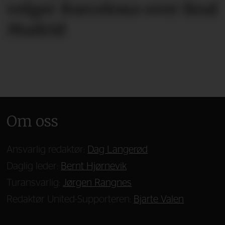
velger Barcelona over Real
Madrid
Om oss
Ansvarlig redaktør:
Dag Langerød
Daglig leder:
Bernt Hjørnevik
Turansvarlig:
Jørgen Rangnes
Redaktør United-Supporteren:
Bjarte Valen