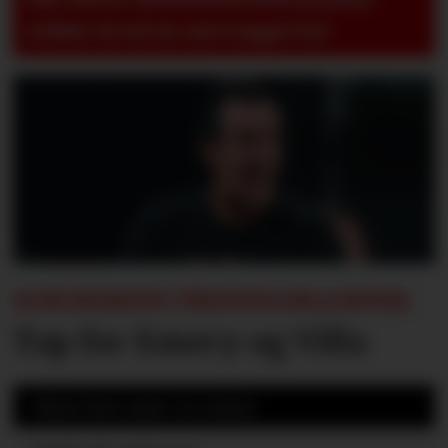
artikler så må du være logget inn!
SOMMERENS TRENINGSKAMPER:
Tap for Emery og Villa
Mest lest siste 24 timer