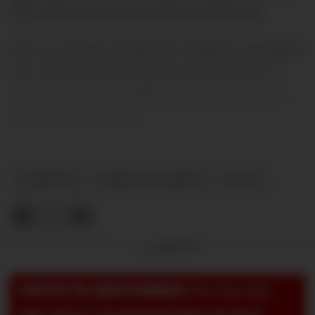
Og i siste kamp røk han korsbåndet.
Det er en stor smell for Ugarte, og også
for United som ønsket å selge ham i
sommer. Men klubben kompenseres i
det minste for det.
NYHETER
MANUEL UGARTE
PLUSS
Annonse
VIKTIG TIL MEDLEMMER:
For å se, lese
eller skrive i kommentarfeltet på pluss-