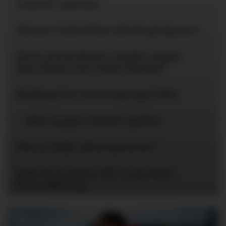
United-ryktene
Mener United bør slå til på Spence
Flere journalister: Rodri velger
Barcelona over Real Madrid
Braktap for reservepreget PSG
– Blir neppe United-spiller
Hva er Hall-alternativene?
Kun én av disse får 25 prosent
lønnsøkning