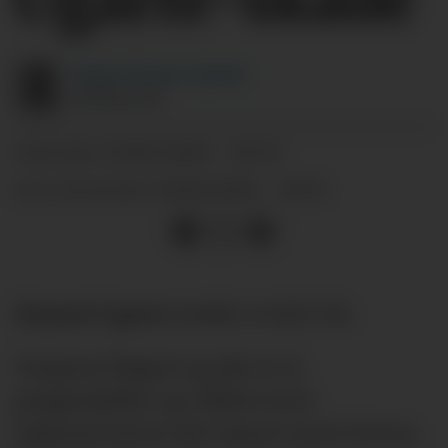
Yngve
Fystro-Gjerde
JOURNALIST
29.06.2026 - 10:23
PUBLISERT
29.06.2026 - 10:35
SIST OPPDATERT
Manuel Ugarte
hadde et fælt VM.
Uruguay floppet og røk ut av
gruppespillet, og i likhet med
lagkameratene slet Ugarte med å levere.