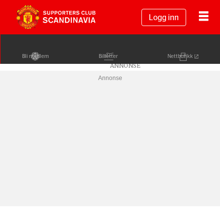
Logg inn
Bli medlem
Billetter
Nettbutikk
Annonse