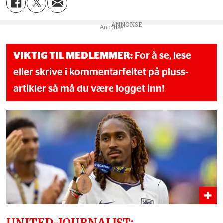
Annonse
VIKTIG TIL MEDLEMMER:
For å se, lese
eller skrive i kommentarfeltet på pluss-
artikler så må du være logget inn!
UNITED-JOURNALIST: