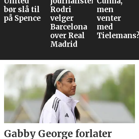
journalister:
Cunha,
alternative
Rodri
men
velger
venter
Barcelona
med
over Real
Tielemans?
Madrid
Gabby George forlater