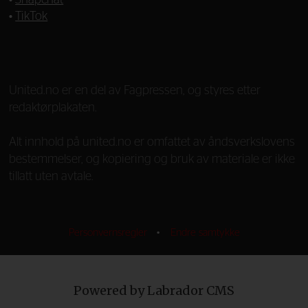
•
Snapchat
•
TikTok
—
United.no er en del av Fagpressen, og styres etter
redaktørplakaten.
Alt innhold på united.no er omfattet av åndsverkslovens
bestemmelser, og kopiering og bruk av materiale er ikke
tillatt uten avtale.
Personvernsregler
•
Endre samtykke
Powered by Labrador CMS