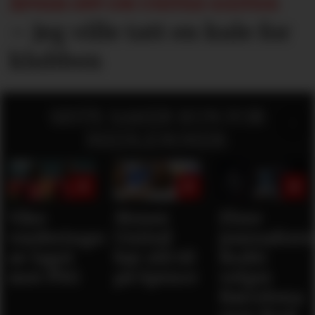
ÅPNER OPP OM UNITED-EXITEN:
– Jeg ville tatt en kule for
klubben
SISTE SAKER KUN FOR
MEDLEMMER:
Våre
Mener
Flere
vurderinger
United
journaliste
av laget
bør slå til
Rodri
mot PSG
på Spence
velger
Barcelona