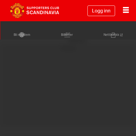
Logg inn
Bli medlem
Billetter
Nettbutikk
Annonse