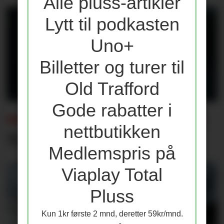
Alle pluss-artikler
Lytt til podkasten
Uno+
Billetter og turer til
Old Trafford
Gode rabatter i
SOMMERENS TRENINGSKAMPER:
nettbutikken
Tap for Emery og Villa
Medlemspris på
Viaplay Total
Pluss
Kun 1kr første 2 mnd, deretter 59kr/mnd.