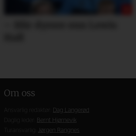
– Blir dyrere enn Lewis
Hall
Om oss
Ansvarlig redaktør:
Dag Langerød
Daglig leder:
Bernt Hjørnevik
Turansvarlig:
Jørgen Rangnes