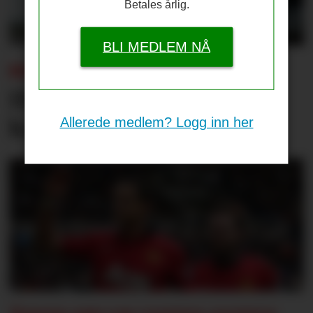
Betales årlig.
BLI MEDLEM NÅ
BEKREFTET:
Disse er med til PSG-
Allerede medlem? Logg inn her
kampen