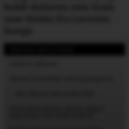
holdt datteren min fram
som Simba fra Løvenes
Konge
Mest lest siste 24 timer
United-ryktene
Mener United bør slå til på Spence
– Blir dyrere enn Lewis Hall
Flere journalister: Rodri velger
Barcelona over Real Madrid