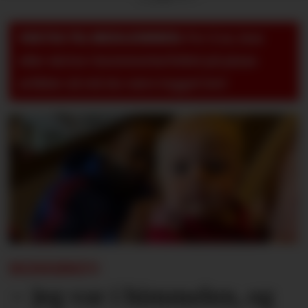
VIKTIG TIL MEDLEMMER:
For å se, lese
eller skrive i kommentarfeltet på pluss-
artikler så må du være logget inn!
REISEBREV:
– Jeg var i himmelen, og