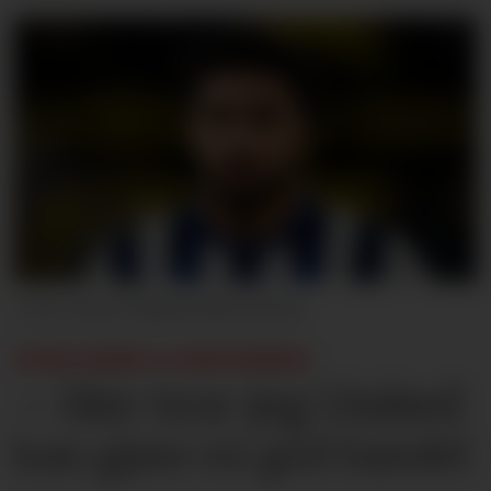
Rene Nijhuis/MB Media
SVAK SERIE A-HISTORIKK:
– Her tror jeg United
kan gjøre en god handel