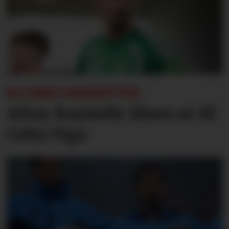
KLUBBEN BEKREFTER:
Altay Bayindir lånes ut til
Celta Vigo