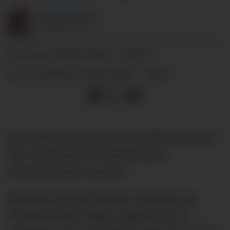
Michael
Tørre
JOURNALIST
06.06.2026 - 09:48
PUBLISERT
06.06.2026 - 10:52
SIST OPPDATERT
Etter alle solemerker er det Ederson som
blir Manchester Uniteds første
forsterkning i sommer.
Brasilianeren hentes fra Atalanta, og
United betaler ifølge rapportene en