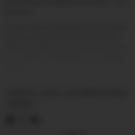
totalsum på 45 millioner euro (40,5 + 4,5 i
bonuser).
En som ikke har problemer med å forstå
den overgangssummen er Per Asbjørn
Solberg. Han er programleder for Avanti,
som handler utelukkende om italiensk
fotball.
NYHETER
PLUSS
PER ASBJØRN SOLBERG
EDERSON
Annonse