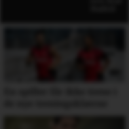
over Real
Madrid
Én spiller får ikke trene i
de nye treningsklærne