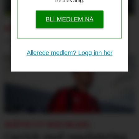
Betales årlig.
BLI MEDLEM NÅ
AMAD ETTER PSG:
– Det er helt vilt
Allerede medlem? Logg inn her
MÅTTE UT MED SKADE:
Carrick med oppdatering