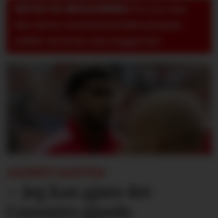
VIKTIG TIL MEDLEMMER:
For å se, lese
eller skrive i kommentarfeltet på pluss-
artikler så må du være logget inn!
ANDREY SANTOS:
– Jeg kan gjøre det
Casemiro gjorde