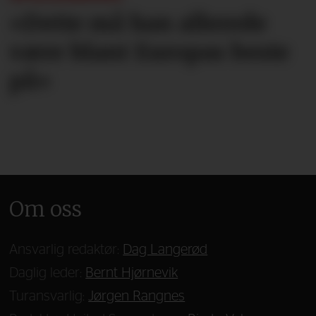
«Dette må han allerede
være blant Europas beste
på»
Om oss
Ansvarlig redaktør:
Dag Langerød
Daglig leder:
Bernt Hjørnevik
Turansvarlig:
Jørgen Rangnes