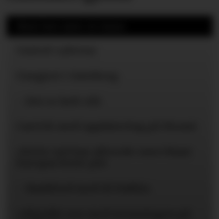
Mest lest siste 24 timer
United-ryktene
Uavgjort i Gøteborg
– Det er helt vilt
Carrick med oppdatering på Mount
«Dette må han allerede være blant
Europas beste på»
– Rashford med til Dublin
«Skjedde noe med stemningen på