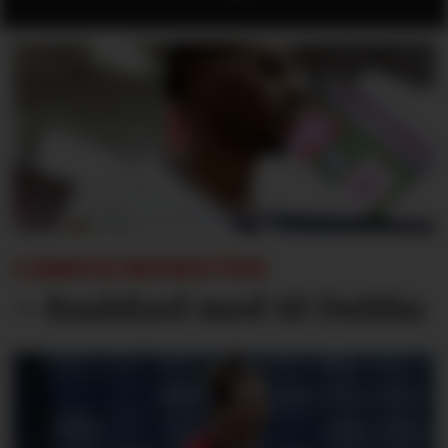
CARRICK BEKREFTER:
– Rashford med til Dublin