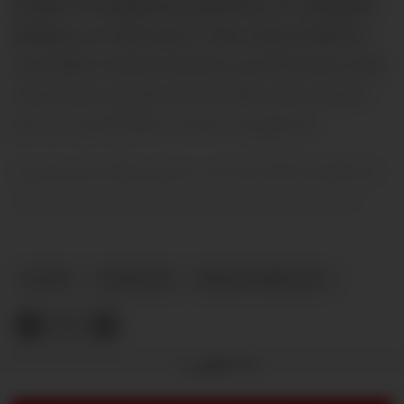
betale 70 millioner pund for 25-åringen.
Bildene av Mbeumo i den røde drakten
har både United-fansen og Mbeumo selv
ventet på. Og det sies at den som venter
på noe godt ikke venter forgjeves.
Og Bryan Mbeumos vei til Old Trafford
har handlet om nettopp tålmodighet.
PLUSS
NYHETER
BRYAN MBEUMO
Annonse