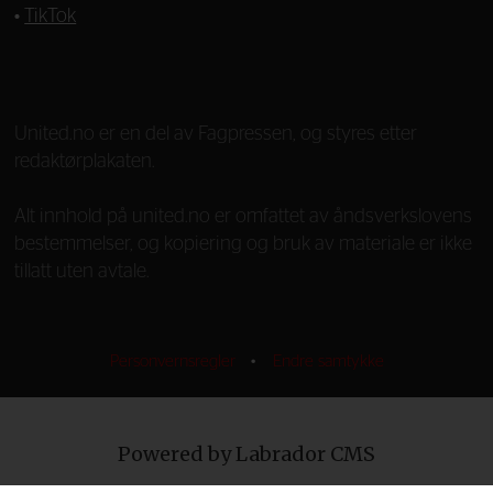
•
TikTok
—
United.no er en del av Fagpressen, og styres etter
redaktørplakaten.
Alt innhold på united.no er omfattet av åndsverkslovens
bestemmelser, og kopiering og bruk av materiale er ikke
tillatt uten avtale.
Personvernsregler
•
Endre samtykke
Powered by Labrador CMS