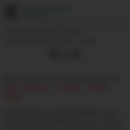
Yngve
Fystro-Gjerde
JOURNALIST
22.07.2025 - 08:00
PUBLISERT
22.07.2025 - 09:37
SIST OPPDATERT
Etter en godt over 40 dager lang jakt er
Bryan Mbeumo - omsider - United-
spiller
.
Det har krevd en del tålmodighet, men
United landet til slutt på at det er verdt å