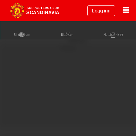
Logg inn
Bli medlem
Billetter
Nettbutikk
Annonse