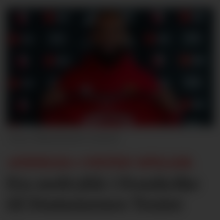
Manchester United
«ENDELIG» UNITED-SPILLER:
Fra nedrykk i Frankrike
til Drømmenes Teater