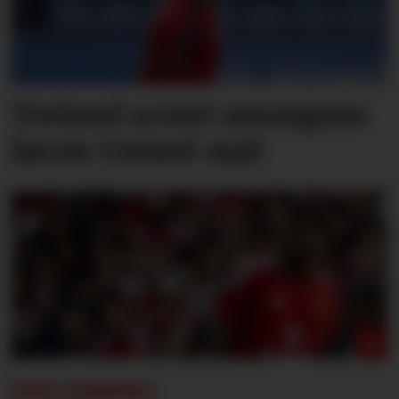
Terland scoret sesongens
første United-mål
SPILLERBØRS: