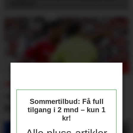
stadion»
AVISENE ETTER 1-1:
«Ser ut til å ha truffet
Sommertilbud: Få full
blink»
tilgang i 2 mnd – kun 1
kr!