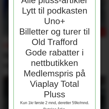
Alle pluss-artikler
Lytt til podkasten
Uno+
Billetter og turer til
Old Trafford
CARRICK TIL UNITED.NO:
Gode rabatter i
Beskriver hva han liker
nettbutikken
ved Tielemans
Medlemspris på
Viaplay Total
Pluss
Kun 1kr første 2 mnd, deretter 59kr/mnd.