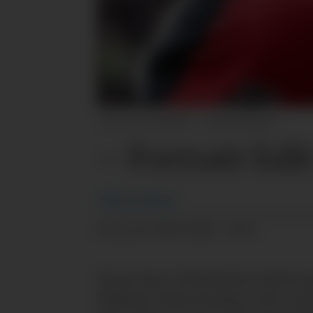
Lee Parker - CameraSport
– Fortsatt ful
Håkon
Aaberge
08.07.2025 - 18:53
PUBLISERT
Denne uka er Manchester United-spil
Matheus Cunha og Diego León i sola 