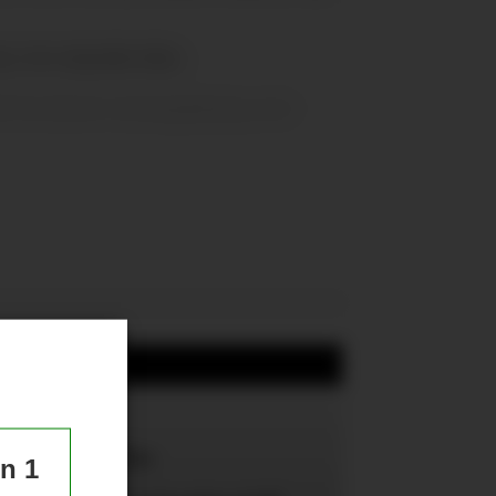
a. Det skjedde ikke.
de fra første treningskamp mot
te 24 timer
tene
e United-spiller
un 1