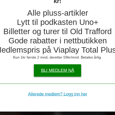
kr!
Hvilket dr
Alle pluss-artikler
Romano med
til Spania
Lytt til podkasten Uno+
Billetter og turer til Old Trafford
Så mye får 
Gode rabatter i nettbutikken
Bournemouth
edlemspris på Viaplay Total Plu
Eva Olid ta
Kun 1kr første 2 mnd, deretter 59kr/mnd. Betales årlig.
ER:
BLI MEDLEM NÅ
 Arsenal
Allerede medlem? Logg inn her