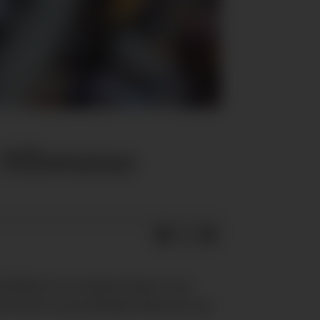
t» Mbeumo
gledelig å se nysigneringer som
 som Shea Lacey, Bendito Mantato og