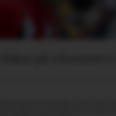
lt fokus på «frustrer
lerne tilbake på treningsfeltet, og selv om det er 
på Carrington, og at det også er fint å se spillere