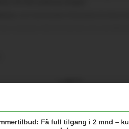
rne, så er det noe(n) som mangler.
beumo
, som United ønsket å få på plass før denne uk
 er på plass i tide til at han kan være med allere
Annonse
Mest lest sis
se eller skrive i kommentarfeltet på
United-ryk
– Blir nepp
mertilbud: Få full tilgang i 2 mnd – k