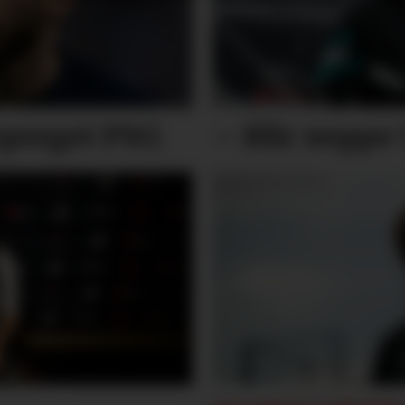
epreget PSG
– Blir neppe 