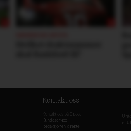
R
NÆRMER SEG RETUR:
Hvilket draktnummer
go
skal Rashford få?
Sp
Kontakt oss
Kontakt oss på E-post:
Unite
Kundeservice
redak
Redaksjonen direkte