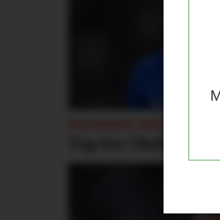
M
SOMMERENS TRENINGSKAMP
Tap for Chelsea og