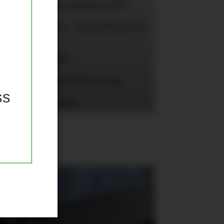
aktnummer skal Rashford få?
 «here we go» - Bayïndir på vei
United for Vitek
 scoret 10 mot Serie A-lag
ss
r over kvinnelaget