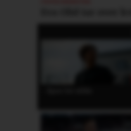
UNITED BEKREFTER:
Eva Olid tar over k
Så mye får United for Vitek