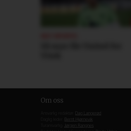
SKY SPORTS:
Så mye får United for
Vitek
Om oss
Ansvarlig redaktør:
Dag Langerød
Daglig leder:
Bernt Hjørnevik
Turansvarlig:
Jørgen Rangnes