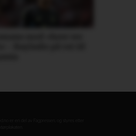
omano med «here we
» - Bayïndir på vei til
ania
—
d.no er en del av Fagpressen, og styres etter
tørplakaten.