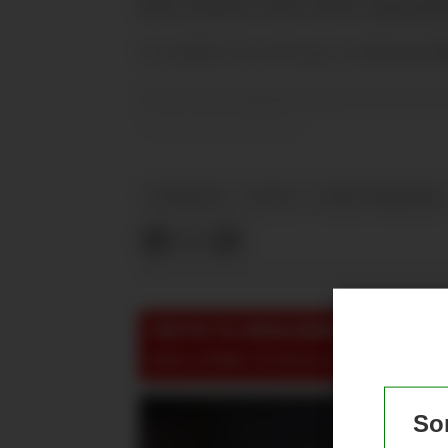
Reece Munro trene med A-lagsspille
Vi snakker da selvsagt om
Bryan M
Neste spenningsmoment nå er om han
Leeds i Stockholm.
NYHETER
PLUSS
BRYAN MBEUMO
VIKTIG TIL MEDLEMMER:
For å se, le
pluss-artikler så må du være logget inn!
Som