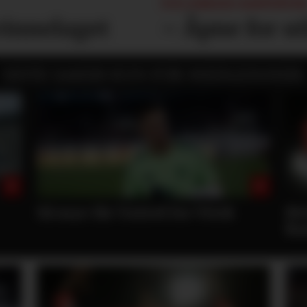
NYE ZIRKZEE-RAPPORTER
vinnelaget
– Åpne for u
SISTE SAKER KUN FOR MEDLEMMER:
Hvilket draktnummer skal
– 
Rashford få?
lø