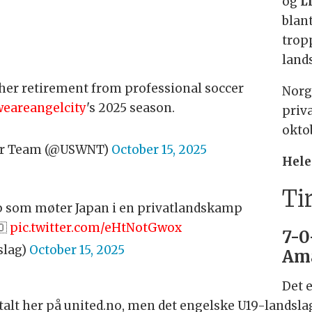
og
L
blant
trop
land
her retirement from professional soccer
Norg
eareangelcity
's 2025 season.
priv
okto
cer Team (@USWNT)
October 15, 2025
Hele
Ti
p som møter Japan i en privatlandskamp
🇴
pic.twitter.com/eHtNotGwox
7-0
slag)
October 15, 2025
Am
Det e
t her på united.no, men det engelske U19-landslage