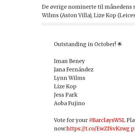
De øvrige nominerte til månedens s
Wilms (Aston Villa), Lize Kop (Leice
Outstanding in October! 🌟
Iman Beney
Jana Fernández
Lynn Wilms
Lize Kop
Jess Park
Aoba Fujino
Vote for your
#BarclaysWSL
Pla
now:
https://t.co/EwZf8vKzwg
p