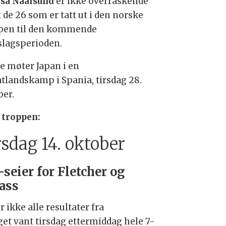
isa Naalsund
er ikke overraskende
 de 26 som er tatt ut i den norske
pen til den kommende
slagsperioden.
e møter Japan i en
atlandskamp i Spania, tirsdag 28.
ber.
 troppen:
rsdag 14. oktober
-seier for Fletcher og
ass
r ikke alle resultater fra
t vant tirsdag ettermiddag hele 7-