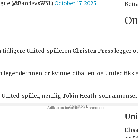
ague (@BarclaysWSL)
October 17, 2025
Keir
On
p
tidligere United-spilleren
Christen Press
legger op
 legende innenfor kvinnefotballen, og United fikk g
e United-spiller, nemlig
Tobin Heath
, som annonser
Uni
Elis