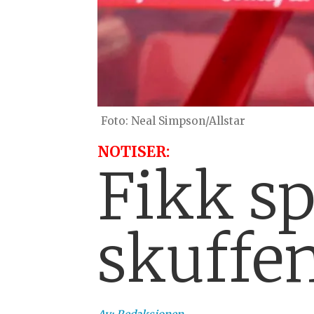
Neal Simpson/Allstar
NOTISER:
Fikk sp
skuffe