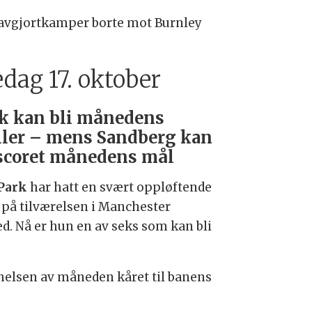
n uavgjortkamper borte mot Burnley
edag 17. oktober
k kan bli månedens
ller – mens Sandberg kan
scoret månedens mål
 Park
har hatt en svært oppløftende
t på tilværelsen i Manchester
ed. Nå er hun en av seks som kan bli
nnelsen av måneden kåret til banens