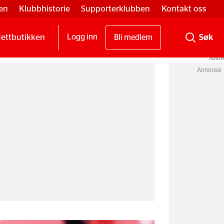
en
Klubbhistorie
Supporterklubben
Kontakt oss
ettbutikken
Logg inn
Bli medlem
Annonse