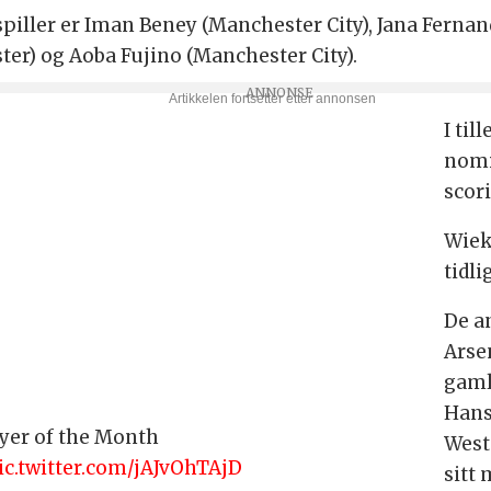
piller er Iman Beney (Manchester City), Jana Fernan
ster) og Aoba Fujino (Manchester City).
I til
nomi
scor
Wiek
tidl
De a
Arse
gaml
Hans
yer of the Month
West
ic.twitter.com/jAJvOhTAjD
sitt