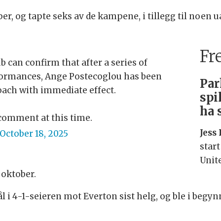
per, og tapte seks av de kampene, i tillegg til noe
Fr
 can confirm that after a series of
formances, Ange Postecoglou has been
Par
coach with immediate effect.
spi
ha 
comment at this time.
Jess
October 18, 2025
star
Unit
 oktober.
l i 4-1-seieren mot Everton sist helg, og ble i begy