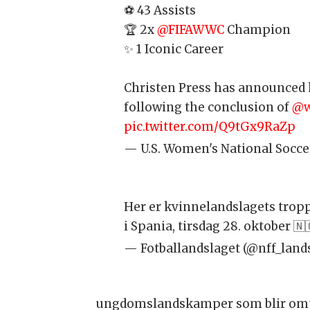
⚽️ 43 Assists
🏆 2x
@FIFAWWC
Champion
✨ 1 Iconic Career
Christen Press has announced 
following the conclusion of
@w
pic.twitter.com/Q9tGx9RaZp
— U.S. Women's National Soc
Her er kvinnelandslagets trop
i Spania, tirsdag 28. oktober 🇳
— Fotballandslaget (@nff_land
ungdomslandskamper som blir omtal