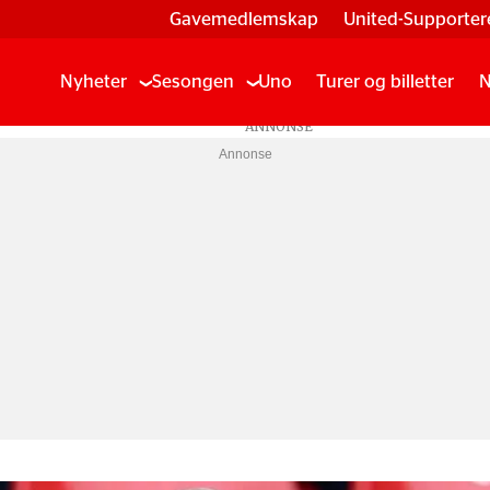
Gavemedlemskap
United-Supporter
Nyheter
Sesongen
Uno
Turer og billetter
N
Annonse