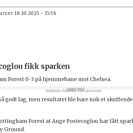
18.10.2025 - 15:56
DATERT
ecoglou fikk sparken
ham Forest 0-3 på hjemmebane mot Chelsea.
 så godt lag, men resultatet ble bare nok et skuffend
Nottingham Forest at Ange Postecoglou har fått spa
ty Ground.