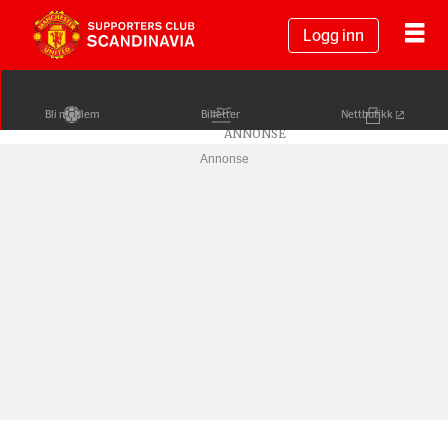
Logg inn
Bli medlem
Billetter
Nettbutikk
Annonse