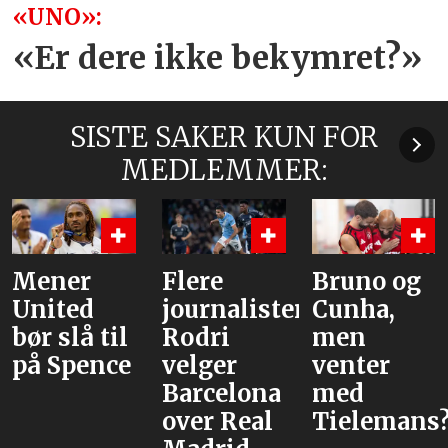
«UNO»:
«Er dere ikke bekymret?»
SISTE SAKER KUN FOR
MEDLEMMER:
Flere
Bruno og
Hva er
journalister:
Cunha,
alternative
Rodri
men
velger
venter
Barcelona
med
over Real
Tielemans?