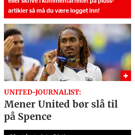
eller skrive i kommentarfeltet på pluss-
artikler så må du være logget inn!
UNITED-JOURNALIST:
Mener United bør slå til
på Spence