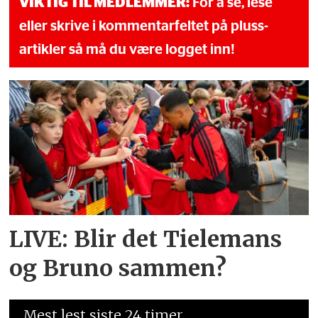
VIKTIG TIL MEDLEMMER:
For å se, lese
eller skrive i kommentarfeltet på pluss-
artikler så må du være logget inn!
LIVE: Blir det Tielemans
og Bruno sammen?
Mest lest siste 24 timer