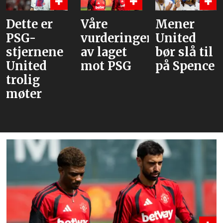
Våre
Mener
Flere
vurderinger
United
journaliste
av laget
bør slå til
Rodri
mot PSG
på Spence
velger
Barcelona
over Real
Madrid