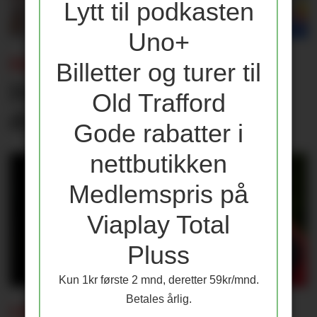
Lytt til podkasten
Uno+
FABRIZIO ROMANO:
Billetter og turer til
Dette er Rashfords nye
Old Trafford
draktnummer
Gode rabatter i
nettbutikken
Medlemspris på
Viaplay Total
Pluss
Kun 1kr første 2 mnd, deretter 59kr/mnd.
Betales årlig.
I IRLAND: