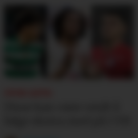
STOR LISTE:
Disse kan være verdt å
følge ekstra med på i VM