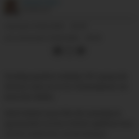
Michael
Tørre
JOURNALIST
11.06.2026 - 10:09
PUBLISERT
11.06.2026 - 10:26
SIST OPPDATERT
Torsdag sparkes endelig VM i gang når
Mexico, som en av tre vertsnasjoner, tar
imot Sør-Afrika.
Med United-øyne blir det naturligvis
spennende å se hva United-spillerne kan
utrette underveis i mesterskapet.