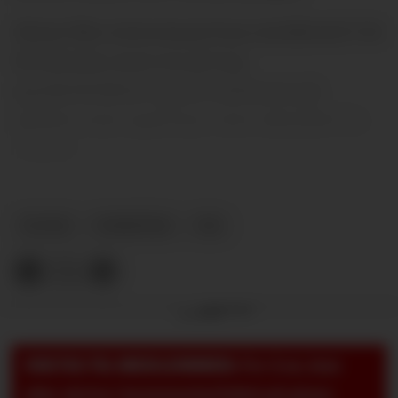
Minst like interessant kan imidlertid VM
bli dersom man tar på seg
speiderbrillene og ser nærmere på
spillere som også kan være aktuelle for
United.
PLUSS
NYHETER
VM
Annonse
VIKTIG TIL MEDLEMMER:
For å se, lese
eller skrive i kommentarfeltet på pluss-