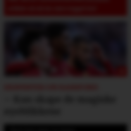
artikler så må du være logget inn!
EKSPERTER OM RASHFORD:
– Kan skape de magiske
øyeblikkene
Mest lest siste 24 timer