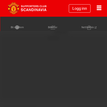
Logg inn
Bli medlem
Billetter
Nettbutikk
Annonse