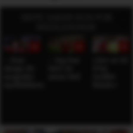
SISTE SAKER KUN FOR
MEDLEMMER:
– Kan
– Jeg har
«Ser ut til
skape de
lært av
å ha
magiske
mine feil
truffet
øyeblikkene
blink»