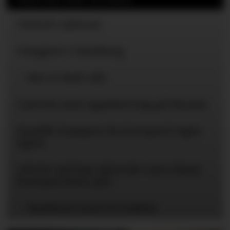
United-ryktene
Uavgjort i Gøteborg
– Det er helt vilt
Carrick med oppdatering på Mount
Snudde kampen da Liverpool tapte
igjen
«Dette må han allerede være blant
Europas beste på»
– Rashford med til Dublin