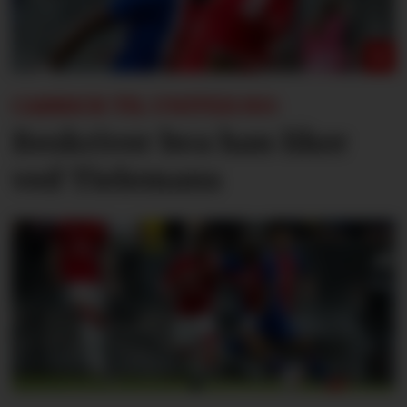
CARRICK TIL UNITED.NO:
Beskriver hva han liker
ved Tielemans