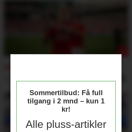
SNAKKER UT:
– Jeg har lært av mine feil
Sommertilbud: Få full
tilgang i 2 mnd – kun 1
kr!
Alle pluss-artikler