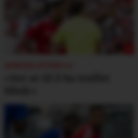
AVISENE ETTER 1-1:
«Ser ut til å ha truffet
blink»