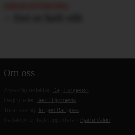
AMAD ETTER PSG:
– Det er helt vilt
Om oss
Ansvarlig redaktør:
Dag Langerød
Daglig leder:
Bernt Hjørnevik
Turansvarlig:
Jørgen Rangnes
Redaktør United-Supporteren:
Bjarte Valen