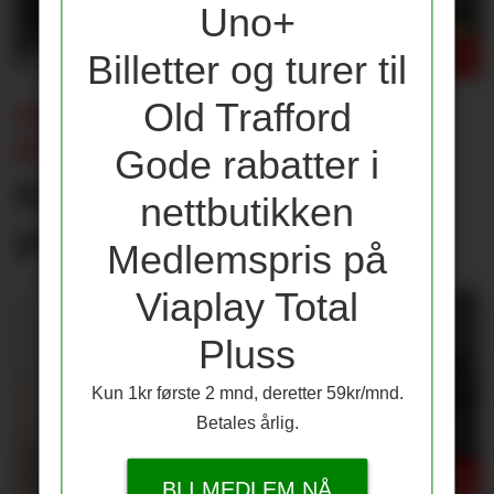
Uno+
Billetter og turer til
Old Trafford
ENDRING I CHAMPIONS LEAGUE-
KLAUSUL:
Gode rabatter i
Kun én av disse får 25
nettbutikken
prosent lønnsøkning
Medlemspris på
Viaplay Total
Pluss
Kun 1kr første 2 mnd, deretter 59kr/mnd.
Betales årlig.
BLI MEDLEM NÅ