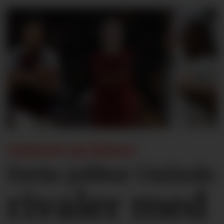
VINDUET ER ÅPENT:
Dette jobber Uniteds
rivaler med