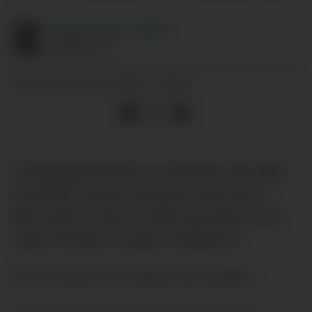
Yngve
Fystro-Gjerde
JOURNALIST
15.06.2026 - 08:14
PUBLISERT
Overgangsvinduet er nå åpent, det spås
en heftig United-sommer, men det er
ikke sånn at det er stille og rolig hos de
andre Premier League-klubbene.
Det er ingen som ligger på latsiden.