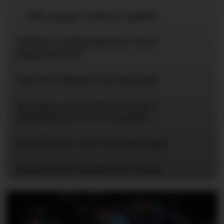
– Blir neppe United-spiller
Hvilket draktnummer skal
Rashford få?
Tap for Chelsea og Arsenal
Romano med «here we go» -
Bayïndir på vei til Spania
Eva Olid tar over kvinnelaget
Så mye får United for Vitek