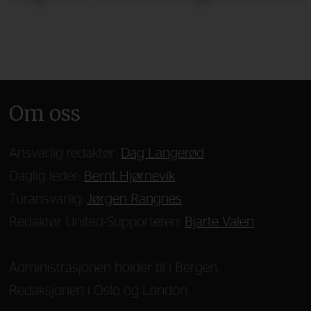
Om oss
Ansvarlig redaktør:
Dag Langerød
Daglig leder:
Bernt Hjørnevik
Turansvarlig:
Jørgen Rangnes
Redaktør United-Supporteren:
Bjarte Valen
Administrasjonen holder til i Bergen.
Redaksjonen i Oslo og London.