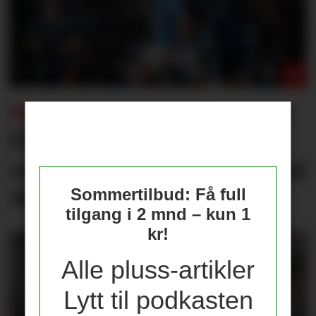
FÅR KONSEKVENSER FOR UNITED?
Flere journalister: Rodri
velger Barcelona over Real
Sommertilbud: Få full
Madrid
tilgang i 2 mnd – kun 1
kr!
Alle pluss-artikler
Lytt til podkasten