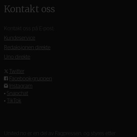
Kontakt oss
Kontakt oss på E-post:
Kundeservice
Redaksjonen direkte
Uno direkte
Twitter
Facebook-gruppen
Instagram
•
Snapchat
•
TikTok
—
United.no er en del av Fagpressen, og styres etter