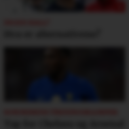
INGEN HALL?
Hva er alternativene?
SOMMERENS TRENINGSKAMPER:
Tap for Chelsea og Arsenal