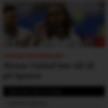
UNITED-JOURNALIST:
Mener United bør slå til
på Spence
Mest lest siste 24 timer
United-ryktene