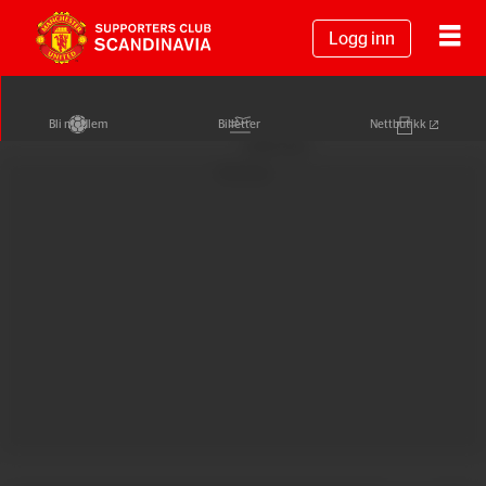
Logg inn
Bli medlem
Billetter
Nettbutikk
Annonse