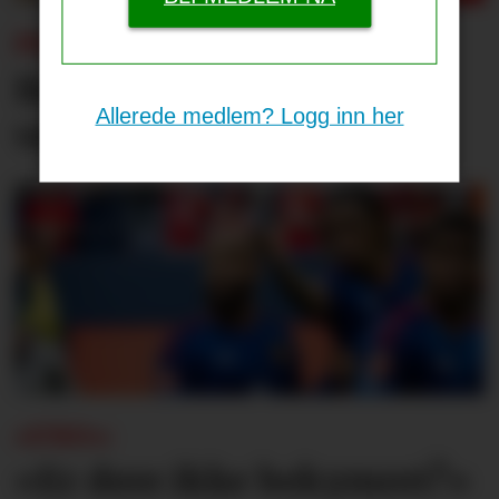
PSG-UNITED:
Bruno og Cunha, men
Allerede medlem? Logg inn her
venter med Tielemans?
«UNO»:
«Er dere ikke bekymret?»