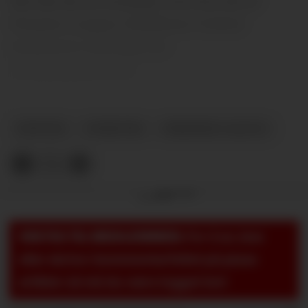
Her får du en oversikt over hva de 19
Premier League-klubbene United
konkurrer med gjør på
overgangsfronten.
RYKTER
NYHETER
PREMIER LEAGUE
Annonse
VIKTIG TIL MEDLEMMER:
For å se, lese
eller skrive i kommentarfeltet på pluss-
artikler så må du være logget inn!