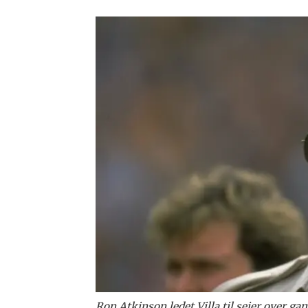
Ron Atkinson ledet Villa til seier over 