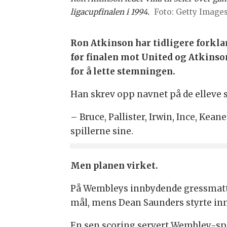
ligacupfinalen i 1994.
Getty Image
Ron Atkinson har tidligere forkla
før finalen mot United og Atkinson
for å lette stemningen.
Han skrev opp navnet på de elleve so
– Bruce, Pallister, Irwin, Ince, Kean
spillerne sine.
Men planen virket.
På Wembleys innbydende gressmatte 
mål, mens Dean Saunders styrte inn 
En sen scoring servert Wembley-spe