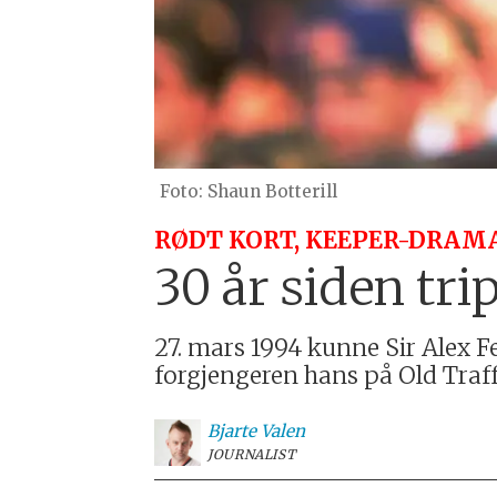
Shaun Botterill
RØDT KORT, KEEPER-DRAM
30 år siden tr
27. mars 1994 kunne Sir Alex Fer
forgjengeren hans på Old Traffo
Bjarte
Valen
JOURNALIST