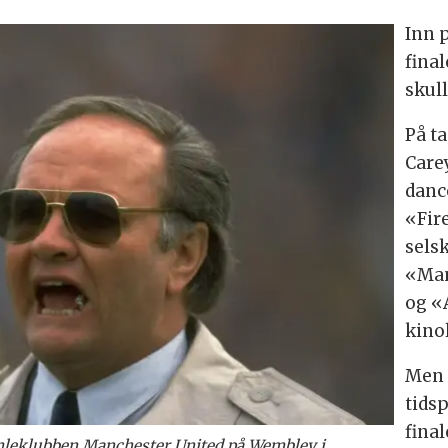
Inn 
final
skul
På t
Care
danc
«Fir
sels
«Man
og «
kino
Men 
tids
fina
gamleklubben Manchester United på Wembley i