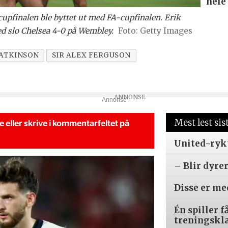
hele
acupfinalen ble byttet ut med FA-cupfinalen. Erik
ed slo Chelsea 4-0 på Wembley.
Getty Images
ATKINSON
SIR ALEX FERGUSON
Annonse
Mest lest sis
se eller skrive i kommentarfeltet på
United-ryk
– Blir dyre
Disse er m
Én spiller f
treningskl