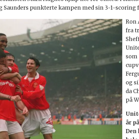
 og Saunders punkterte kampen med sin 3-1-scoring 
Ron 
fra t
Shef
Unit
som U
cupv
Ferg
og s
da Ch
på W
Unit
år p
Den 