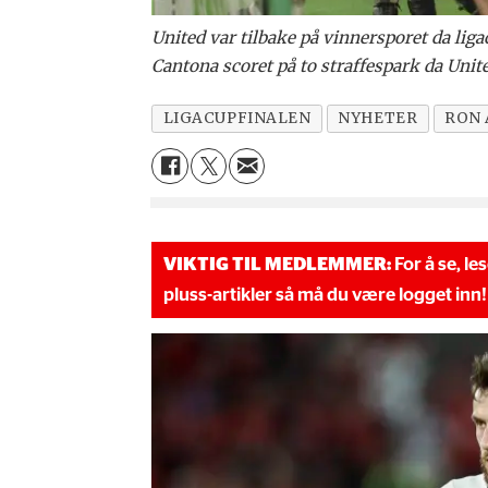
United var tilbake på vinnersporet da lig
Cantona scoret på to straffespark da Unit
LIGACUPFINALEN
NYHETER
RON 
VIKTIG TIL MEDLEMMER:
For å se, le
pluss-artikler så må du være logget inn!