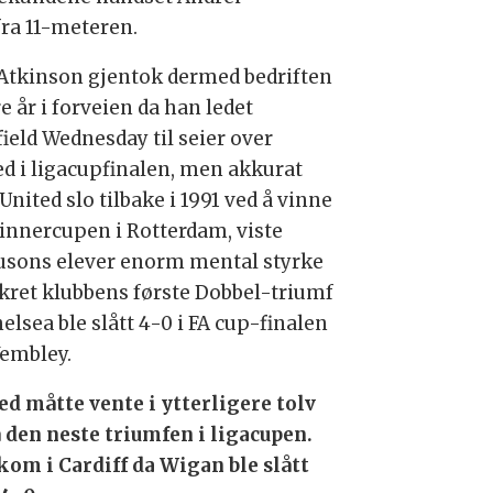
fra 11-meteren.
Atkinson gjentok dermed bedriften
re år i forveien da han ledet
field Wednesday til seier over
ed i ligacupfinalen, men akkurat
nited slo tilbake i 1991 ved å vinne
innercupen i Rotterdam, viste
usons elever enorm mental styrke
ikret klubbens første Dobbel-triumf
elsea ble slått 4-0 i FA cup-finalen
embley.
ed måtte vente i ytterligere tolv
å den neste triumfen i ligacupen.
kom i Cardiff da Wigan ble slått