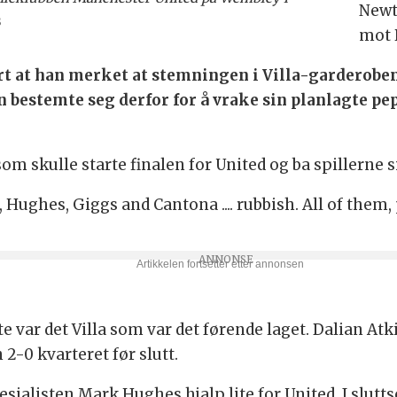
Newt
s
mot 
rt at han merket at stemningen i Villa-garderobe
 bestemte seg derfor for å vrake sin planlagte pep
m skulle starte finalen for United og ba spillerne s
e, Hughes, Giggs and Cantona .... rubbish. All of them
var det Villa som var det førende laget. Dalian At
2-0 kvarteret før slutt.
sialisten Mark Hughes hjalp lite for United. I slut