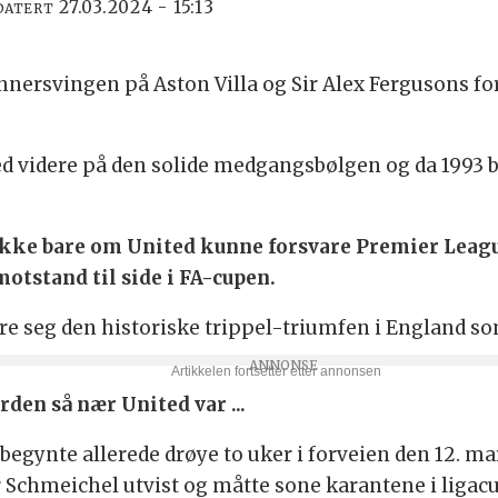
27.03.2024 - 15:13
DATERT
nnersvingen på Aston Villa og Sir Alex Fergusons fo
 videre på den solide medgangsbølgen og da 1993 ble
kke bare om United kunne forsvare Premier League
 motstand til side i FA-cupen.
e seg den historiske trippel-triumfen i England so
rden så nær United var ...
gynte allerede drøye to uker i forveien den 12. mars
r Schmeichel utvist og måtte sone karantene i ligac