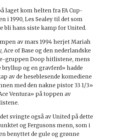
på laget kom helten fra FA Cup-
en i 1990, Les Sealey til det som
le bli hans siste kamp for United.
ampen av mars 1994 herjet Mariah
y, Ace of Base og den nederlandske
e-gruppen Doop hitlistene, mens
e bryllup og en gravferd» hadde
kap av de heseblesende komediene
nen med den nakne pistor 33 1/3»
Ace Ventura» på toppen av
listene.
det svingte også av United på dette
punktet og Fergusons menn, som i
len benyttet de gule og grønne