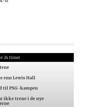
 4-0.
te 24 timer
tene
re enn Lewis Hall
ed til PSG-kampen
år ikke trene i de nye
ærne