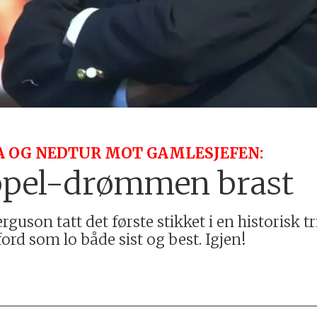
A OG NEDTUR MOT GAMLESJEFEN:
ippel-drømmen brast
guson tatt det første stikket i en historisk tr
rd som lo både sist og best. Igjen!