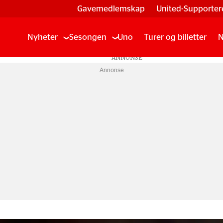
Gavemedlemskap
United-Supporter
Nyheter
Sesongen
Uno
Turer og billetter
N
Annonse