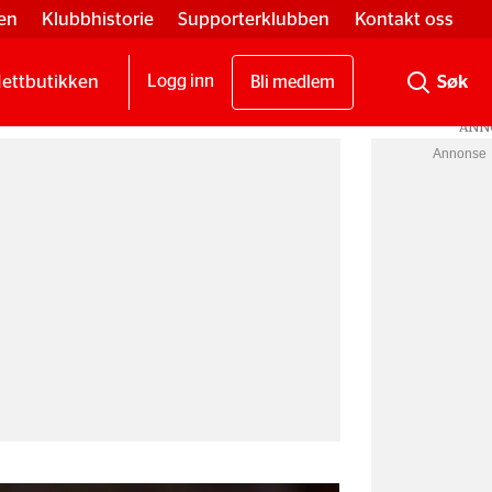
en
Klubbhistorie
Supporterklubben
Kontakt oss
ettbutikken
Logg inn
Bli medlem
Annonse