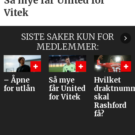
Så mye får United for
Vitek
SISTE SAKER KUN FOR
MEDLEMMER:
– Åpne
Så mye
Hvilket
for utlån
får United
draktnum
for Vitek
skal
Rashford
få?