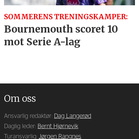
SOMMERENS TRENINGSKAMPER:
Bournemouth scoret 10
mot Serie A-lag
Om oss
Ansvarlig redaktør:
Dag Langerød
Daglig leder:
Bernt Hjørnevik
Turansvarlig:
Jørgen Rangnes