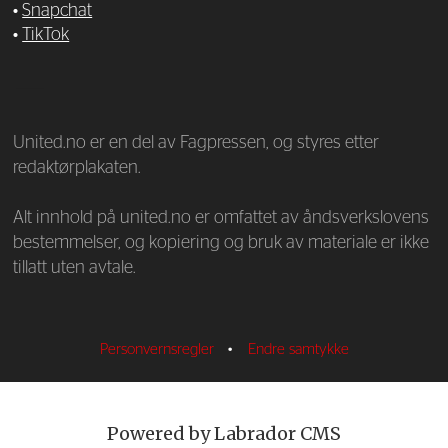
•
Snapchat
•
TikTok
—
United.no er en del av Fagpressen, og styres etter
redaktørplakaten.
Alt innhold på united.no er omfattet av åndsverkslovens
bestemmelser, og kopiering og bruk av materiale er ikke
tillatt uten avtale.
Personvernsregler
•
Endre samtykke
Powered by Labrador CMS