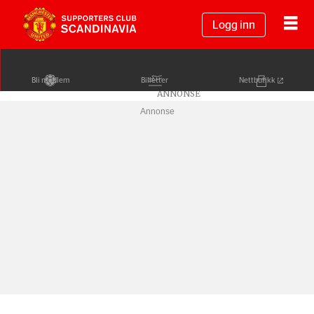
Logg inn
Bli medlem
Billetter
Nettbutikk
Annonse