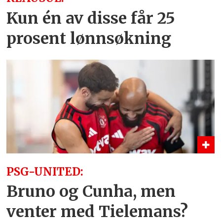
Kun én av disse får 25
prosent lønnsøkning
PSG-UNITED:
Bruno og Cunha, men
venter med Tielemans?