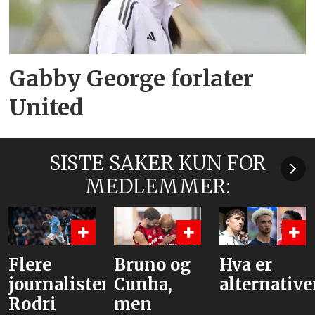
Gabby George forlater
United
SISTE SAKER KUN FOR
MEDLEMMER:
Flere
Bruno og
Hva er
journalister:
Cunha,
alternativen
Rodri
men