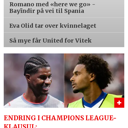
Romano med «here we go» -
Bayïndir på vei til Spania
Eva Olid tar over kvinnelaget
Så mye får United for Vitek
ENDRING I CHAMPIONS LEAGUE-
KLAUSUL: