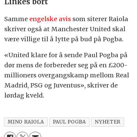
Linkes bort
Samme
engelske avis
som siterer Raiola
skriver også at Manchester United skal
være villige til å lytte på bud på Pogba.
«United klare for å sende Paul Pogba på
dør mens de forbereder seg på en £200-
millioners overgangskamp mellom Real
Madrid, PSG og Juventus», skriver de
lørdag kveld.
MINO RAIOLA
PAUL POGBA
NYHETER