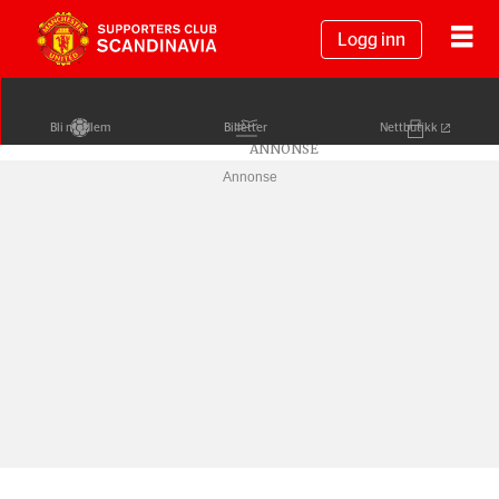
Logg inn
Bli medlem
Billetter
Nettbutikk
Annonse