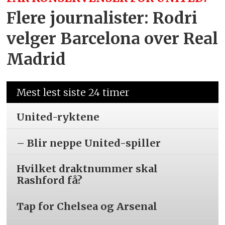
Flere journalister: Rodri
velger Barcelona over Real
Madrid
Mest lest siste 24 timer
United-ryktene
– Blir neppe United-spiller
Hvilket draktnummer skal
Rashford få?
Tap for Chelsea og Arsenal