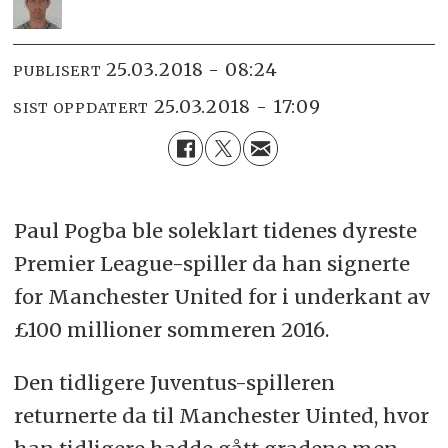
25.03.2018 - 08:24
PUBLISERT
25.03.2018 - 17:09
SIST OPPDATERT
Paul Pogba ble soleklart tidenes dyreste
Premier League-spiller da han signerte
for Manchester United for i underkant av
£100 millioner sommeren 2016.
Den tidligere Juventus-spilleren
returnerte da til Manchester Uinted, hvor