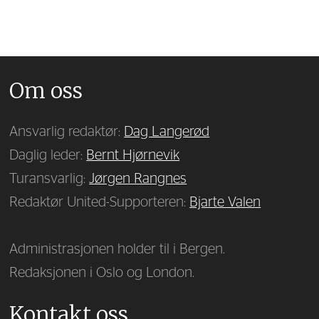
Om oss
Ansvarlig redaktør:
Dag Langerød
Daglig leder:
Bernt Hjørnevik
Turansvarlig:
Jørgen Rangnes
Redaktør United-Supporteren:
Bjarte Valen
Administrasjonen holder til i Bergen.
Redaksjonen i Oslo og London.
Kontakt oss