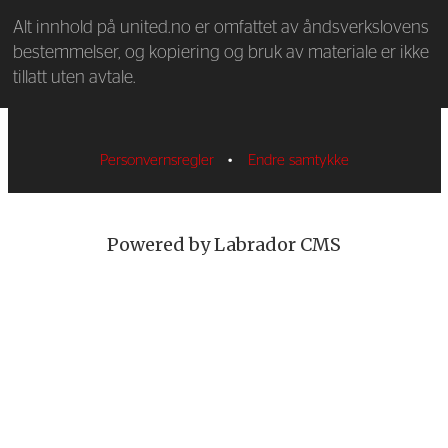
Alt innhold på united.no er omfattet av åndsverkslovens
bestemmelser, og kopiering og bruk av materiale er ikke
tillatt uten avtale.
Personvernsregler
•
Endre samtykke
Powered by Labrador CMS