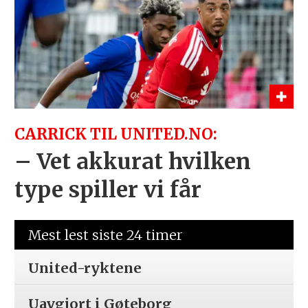
CARRICK TIL UNITED.NO:
– Vet akkurat hvilken
type spiller vi får
Mest lest siste 24 timer
United-ryktene
Uavgjort i Gøteborg