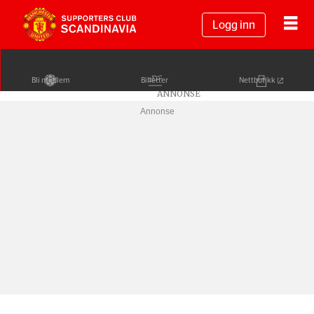
Logg inn
Bli medlem
Billetter
Nettbutikk
Annonse