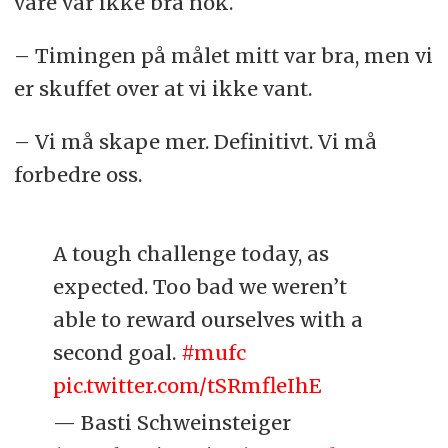
våre var ikke bra nok.
– Timingen på målet mitt var bra, men vi
er skuffet over at vi ikke vant.
– Vi må skape mer. Definitivt. Vi må
forbedre oss.
A tough challenge today, as
expected. Too bad we weren’t
able to reward ourselves with a
second goal.
#mufc
pic.twitter.com/tSRmfleIhE
— Basti Schweinsteiger