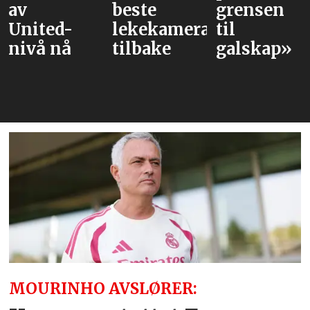
beste
grensen
magiske
lekekamerat
til
øyeblikke
tilbake
galskap»
MOURINHO AVSLØRER: