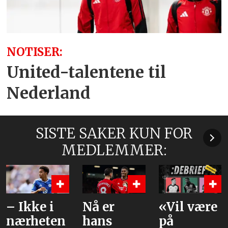
NOTISER:
United-talentene til
Nederland
SISTE SAKER KUN FOR
MEDLEMMER:
Nå er
«Vil være
– Kan
hans
på
skape de