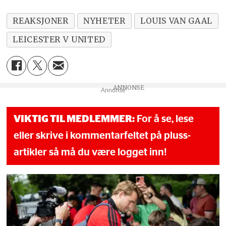
REAKSJONER
NYHETER
LOUIS VAN GAAL
LEICESTER V UNITED
Annonse
VIKTIG TIL MEDLEMMER:
For å se, lese
eller skrive i kommentarfeltet på pluss-
artikler så må du være logget inn!