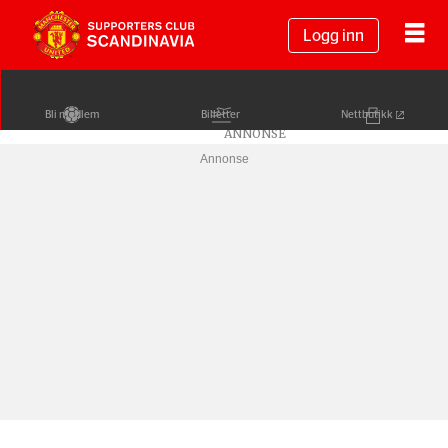
Logg inn
Bli medlem
Billetter
Nettbutikk
Annonse