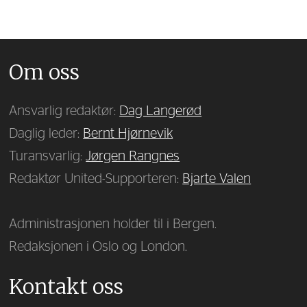
Om oss
Ansvarlig redaktør:
Dag Langerød
Daglig leder:
Bernt Hjørnevik
Turansvarlig:
Jørgen Rangnes
Redaktør United-Supporteren:
Bjarte Valen
Administrasjonen holder til i Bergen.
Redaksjonen i Oslo og London.
Kontakt oss