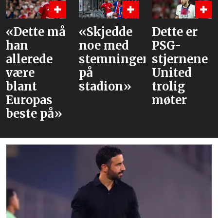
Dette må
«Skjedde
Dette er
V
an
noe med
PSG-
v
llerede
stemningen
stjernene
a
ære
på
United
m
lant
stadion»
trolig
uropas
møter
este på»