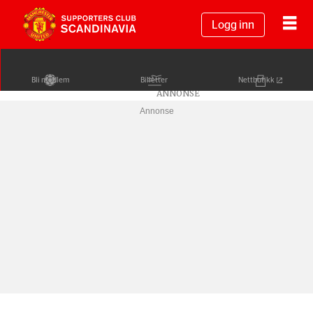
Logg inn
Bli medlem
Billetter
Nettbutikk
Annonse