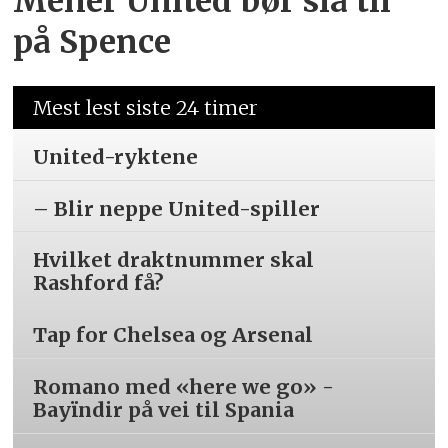
Mener United bør slå til
på Spence
Mest lest siste 24 timer
United-ryktene
– Blir neppe United-spiller
Hvilket draktnummer skal
Rashford få?
Tap for Chelsea og Arsenal
Romano med «here we go» -
Bayïndir på vei til Spania