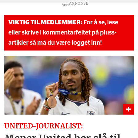
Annonse
VIKTIG TIL MEDLEMMER:
For å se, lese
eller skrive i kommentarfeltet på pluss-
artikler så må du være logget inn!
UNITED-JOURNALIST: