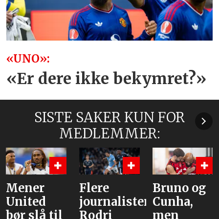
«UNO»:
«Er dere ikke bekymret?»
SISTE SAKER KUN FOR
MEDLEMMER:
Mener
Flere
Bruno og
United
journalister:
Cunha,
bør slå til
Rodri
men