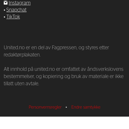
Instagram
•
Snapchat
•
TikTok
—
United.no er en del av Fagpressen, og styres etter
redaktørplakaten.
Alt innhold på united.no er omfattet av åndsverkslovens
bestemmelser, og kopiering og bruk av materiale er ikke
tillatt uten avtale.
Personvernsregler
•
Endre samtykke