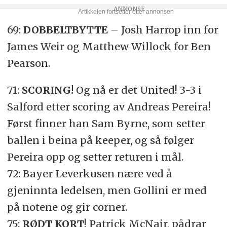
69:
DOBBELTBYTTE
– Josh Harrop inn for
James Weir og Matthew Willock for Ben
Pearson.
71:
SCORING!
Og nå er det United! 3-3 i
Salford etter scoring av Andreas Pereira!
Først finner han Sam Byrne, som setter
ballen i beina på keeper, og så følger
Pereira opp og setter returen i mål.
72: Bayer Leverkusen nære ved å
gjeninnta ledelsen, men Gollini er med
på notene og gir corner.
75:
RØDT KORT
! Patrick McNair, pådrar