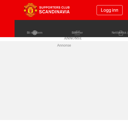
Logg inn
Bli medlem
Billetter
Nettbutikk
Annonse