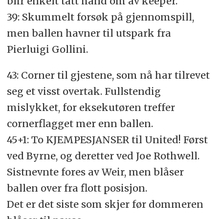
blir enkelt tatt hånd om av keeper.
39: Skummelt forsøk på gjennomspill,
men ballen havner til utspark fra
Pierluigi Gollini.
43: Corner til gjestene, som nå har tilrevet
seg et visst overtak. Fullstendig
mislykket, for eksekutøren treffer
cornerflagget mer enn ballen.
45+1: To KJEMPESJANSER til United! Først
ved Byrne, og deretter ved Joe Rothwell.
Sistnevnte fores av Weir, men blåser
ballen over fra flott posisjon.
Det er det siste som skjer før dommeren