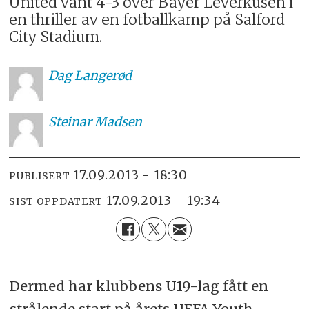
United vant 4-3 over Bayer Leverkusen i
en thriller av en fotballkamp på Salford
City Stadium.
Dag
Langerød
Steinar
Madsen
17.09.2013 - 18:30
PUBLISERT
17.09.2013 - 19:34
SIST OPPDATERT
Dermed har klubbens U19-lag fått en
strålende start på årets UEFA Youth