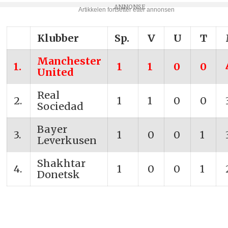
Klubber
Sp.
V
U
T
Manchester
1.
1
1
0
0
United
Real
2.
1
1
0
0
Sociedad
Bayer
3.
1
0
0
1
Leverkusen
Shakhtar
4.
1
0
0
1
Donetsk