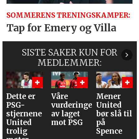
SOMMERENS TRENINGSKAMPER:
Tap for Emery og Villa
SISTE SAKER KUN FOR
MEDLEMMER:
Våre
Mener
Flere
vurderinger
United
journalister
av laget
bør slå til
Rodri
mot PSG
på
velger
Spence
Barcelona