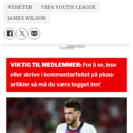
NYHETER
UEFA YOUTH LEAGUE
JAMES WILSON
Annonse
VIKTIG TIL MEDLEMMER:
For å se, lese
eller skrive i kommentarfeltet på pluss-
artikler så må du være logget inn!