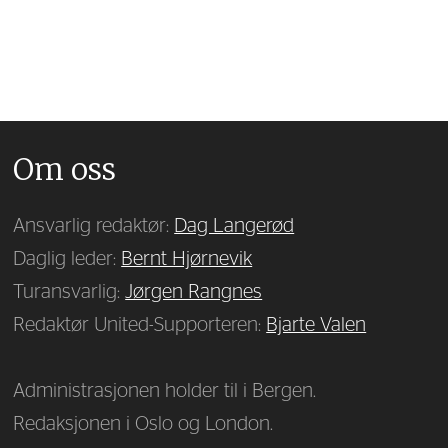
Om oss
Ansvarlig redaktør:
Dag Langerød
Daglig leder:
Bernt Hjørnevik
Turansvarlig:
Jørgen Rangnes
Redaktør United-Supporteren:
Bjarte Valen
Administrasjonen holder til i Bergen.
Redaksjonen i Oslo og London.