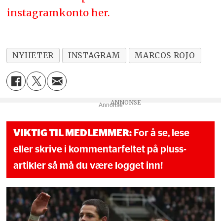
instagramkonto her.
NYHETER
INSTAGRAM
MARCOS ROJO
Annonse
VIKTIG TIL MEDLEMMER:
For å se, lese
eller skrive i kommentarfeltet på pluss-
artikler så må du være logget inn!