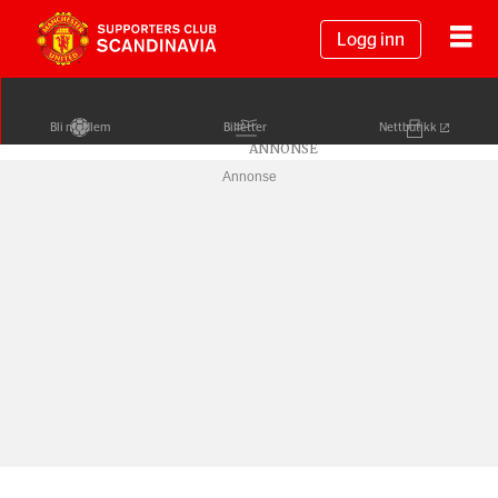
Logg inn
Bli medlem
Billetter
Nettbutikk
Annonse