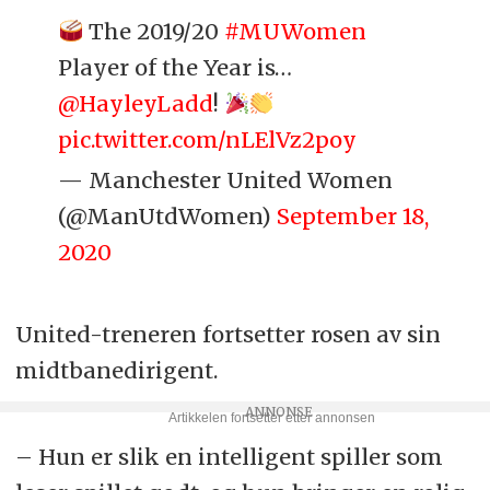
The 2019/20
#MUWomen
Player of the Year is…
@HayleyLadd
!
pic.twitter.com/nLElVz2poy
— Manchester United Women
(@ManUtdWomen)
September 18,
2020
United-treneren fortsetter rosen av sin
midtbanedirigent.
– Hun er slik en intelligent spiller som