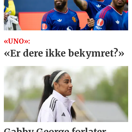
«UNO»:
«Er dere ikke bekymret?»