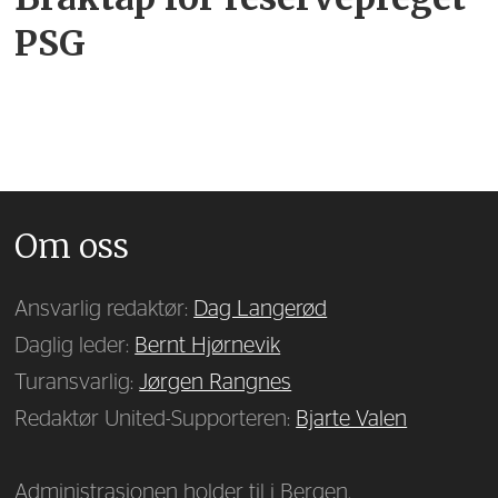
PSG
Om oss
Ansvarlig redaktør:
Dag Langerød
Daglig leder:
Bernt Hjørnevik
Turansvarlig:
Jørgen Rangnes
Redaktør United-Supporteren:
Bjarte Valen
Administrasjonen holder til i Bergen.