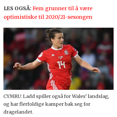
LES OGSÅ:
Fem grunner til å være
optimistiske til 2020/21-sesongen
CYMRU: Ladd spiller også for Wales’ landslag,
og har flerfoldige kamper bak seg for
dragelandet.