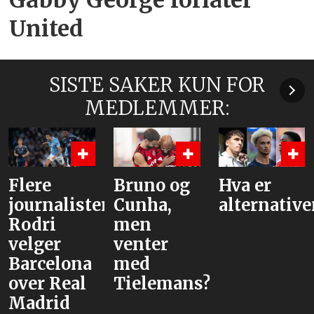
Gabby George forlater
United
SISTE SAKER KUN FOR
MEDLEMMER:
Bruno og
Hva er
– Åpne
:
Cunha,
alternativene?
for utlån
men
venter
med
Tielemans?