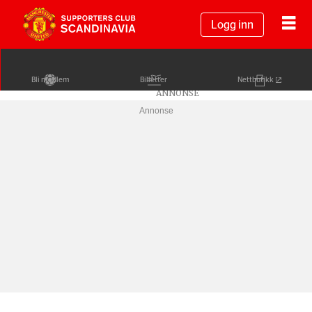
Logg inn
Bli medlem
Billetter
Nettbutikk
Annonse