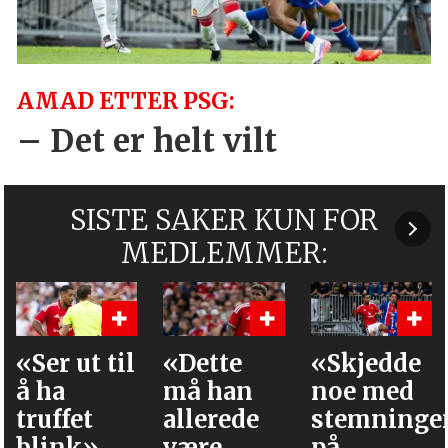
AMAD ETTER PSG:
– Det er helt vilt
SISTE SAKER KUN FOR
MEDLEMMER:
«Dette
«Skjedde
Dette er
må han
noe med
PSG-
allerede
stemningen
stjernene
være
på
United