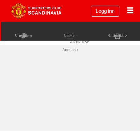
Logg inn
Bli medlem
Billetter
Nettbutikk
Annonse