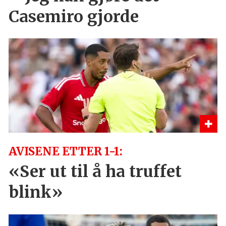
Casemiro gjorde
AVISENE ETTER 1-1:
«Ser ut til å ha truffet
blink»