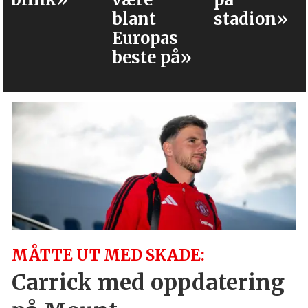
blant
stadion»
trolig
Europas
møter
beste på»
MÅTTE UT MED SKADE:
Carrick med oppdatering